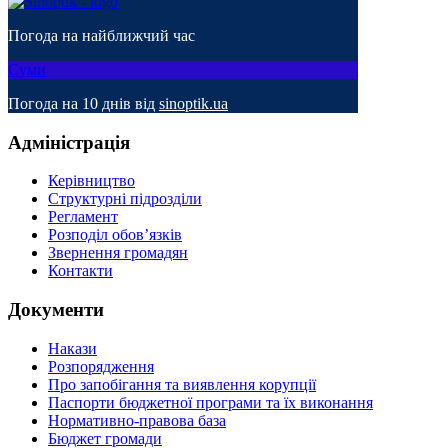
Погода на найближчий час
Суми
Погода на 10 днів від
sinoptik.ua
Адміністрація
Керівництво
Структурні підрозділи
Регламент
Розподіл обов’язків
Звернення громадян
Контакти
Документи
Накази
Розпорядження
Про запобігання та виявлення корупції
Паспорти бюджетної програми та їх виконання
Нормативно-правова база
Бюджет громади