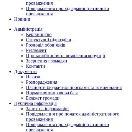
провадження
Повідомлення про хід адміністративного
провадження
Новини
Адміністрація
Керівництво
Структурні підрозділи
Розподіл обов’язків
Регламент
Про запобігання та виявлення корупції
Звернення громадян
Контакти
Документи
Накази
Розпорядження
Паспорти бюджетної програми та їх виконання
Нормативно-правова база
Бюджет громади
Публічна інформація
Запит на інформацію
Повідомлення про початок адміністративного
провадження
Повідомлення про хід адміністративного
провадження