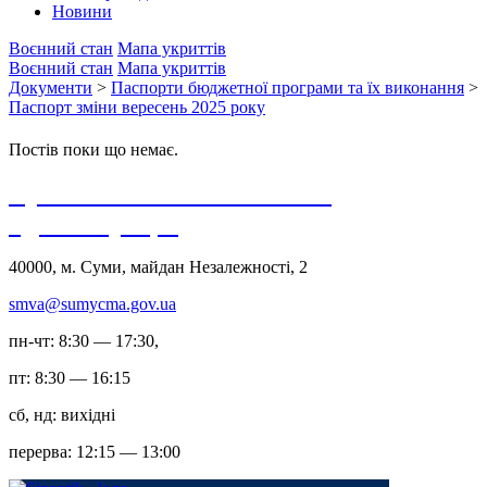
Новини
Воєнний стан
Мапа укриттів
Воєнний стан
Мапа укриттів
Документи
>
Паспорти бюджетної програми та їх виконання
>
Паспорт зміни вересень 2025 року
Постів поки що немає.
Сумська міська військова
адміністрація
40000, м. Суми, майдан Незалежності, 2
smva@sumycma.gov.ua
пн-чт: 8:30 — 17:30,
пт: 8:30 — 16:15
сб, нд: вихідні
перерва: 12:15 — 13:00