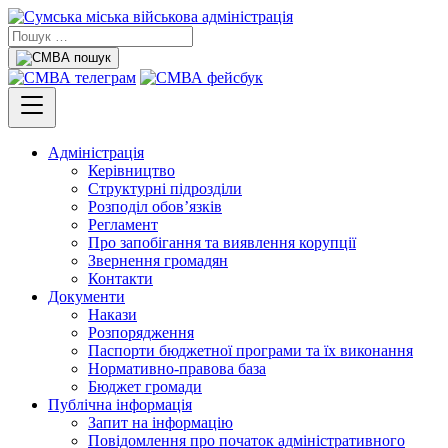
Адміністрація
Керівництво
Структурні підрозділи
Розподіл обов’язків
Регламент
Про запобігання та виявлення корупції
Звернення громадян
Контакти
Документи
Накази
Розпорядження
Паспорти бюджетної програми та їх виконання
Нормативно-правова база
Бюджет громади
Публічна інформація
Запит на інформацію
Повідомлення про початок адміністративного