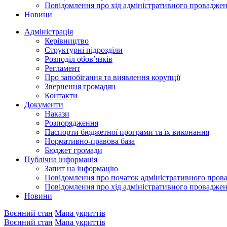
Повідомлення про хід адміністративного провадже
Новини
Адміністрація
Керівництво
Структурні підрозділи
Розподіл обов’язків
Регламент
Про запобігання та виявлення корупції
Звернення громадян
Контакти
Документи
Накази
Розпорядження
Паспорти бюджетної програми та їх виконання
Нормативно-правова база
Бюджет громади
Публічна інформація
Запит на інформацію
Повідомлення про початок адміністративного пров
Повідомлення про хід адміністративного провадже
Новини
Воєнний стан
Мапа укриттів
Воєнний стан
Мапа укриттів