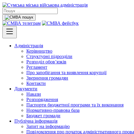
Адміністрація
Керівництво
Структурні підрозділи
Розподіл обов’язків
Регламент
Про запобігання та виявлення корупції
Звернення громадян
Контакти
Документи
Накази
Розпорядження
Паспорти бюджетної програми та їх виконання
Нормативно-правова база
Бюджет громади
Публічна інформація
Запит на інформацію
Повідомлення про початок адміністративного пров