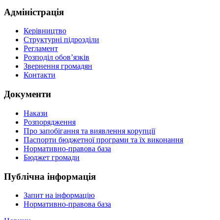
Адміністрація
Керівництво
Структурні підрозділи
Регламент
Розподіл обов’язків
Звернення громадян
Контакти
Документи
Накази
Розпорядження
Про запобігання та виявлення корупції
Паспорти бюджетної програми та їх виконання
Нормативно-правова база
Бюджет громади
Публічна інформація
Запит на інформацію
Нормативно-правова база