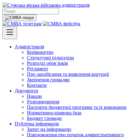
Адміністрація
Керівництво
Структурні підрозділи
Розподіл обов’язків
Регламент
Про запобігання та виявлення корупції
Звернення громадян
Контакти
Документи
Накази
Розпорядження
Паспорти бюджетної програми та їх виконання
Нормативно-правова база
Бюджет громади
Публічна інформація
Запит на інформацію
Повідомлення про початок адміністративного