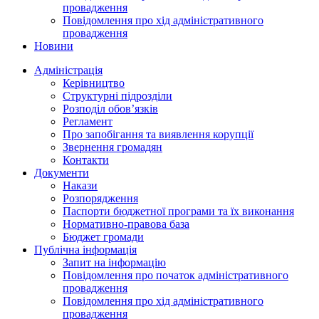
провадження
Повідомлення про хід адміністративного
провадження
Новини
Адміністрація
Керівництво
Структурні підрозділи
Розподіл обов’язків
Регламент
Про запобігання та виявлення корупції
Звернення громадян
Контакти
Документи
Накази
Розпорядження
Паспорти бюджетної програми та їх виконання
Нормативно-правова база
Бюджет громади
Публічна інформація
Запит на інформацію
Повідомлення про початок адміністративного
провадження
Повідомлення про хід адміністративного
провадження