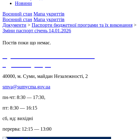
Новини
Воєнний стан
Мапа укриттів
Воєнний стан
Мапа укриттів
Документи
>
Паспорти бюджетної програми та їх виконання
>
Зміни паспорт січень 14.01.2026
Постів поки що немає.
Сумська міська військова
адміністрація
40000, м. Суми, майдан Незалежності, 2
smva@sumycma.gov.ua
пн-чт: 8:30 — 17:30,
пт: 8:30 — 16:15
сб, нд: вихідні
перерва: 12:15 — 13:00