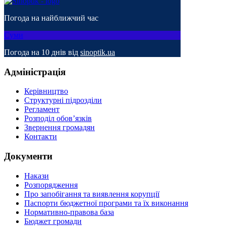
Погода на найближчий час
Суми
Погода на 10 днів від
sinoptik.ua
Адміністрація
Керівництво
Структурні підрозділи
Регламент
Розподіл обов’язків
Звернення громадян
Контакти
Документи
Накази
Розпорядження
Про запобігання та виявлення корупції
Паспорти бюджетної програми та їх виконання
Нормативно-правова база
Бюджет громади