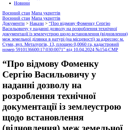
Новини
Воєнний стан
Мапа укриттів
Воєнний стан
Мапа укриттів
Документи
>
Накази
>
“Про відмову Фоменку Сергію
Васильовичу у наданні дозволу на розроблення технічної
документації із землеустрою щодо встановлення (відновлення)
меж земельної ділянки в натурі (на місцевості) за адресою: м.
Суми, вул. Металургів, 13, площею 0,0060 га, кадастровий
номер 5910136600:17:030:0071” від 10.04.2024 №154-СМР
“Про відмову Фоменку
Сергію Васильовичу у
наданні дозволу на
розроблення технічної
документації із землеустрою
щодо встановлення
(відновлення) меж земельної