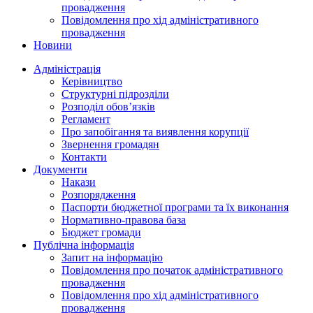
провадження
Повідомлення про хід адміністративного
провадження
Новини
Адміністрація
Керівництво
Структурні підрозділи
Розподіл обов’язків
Регламент
Про запобігання та виявлення корупції
Звернення громадян
Контакти
Документи
Накази
Розпорядження
Паспорти бюджетної програми та їх виконання
Нормативно-правова база
Бюджет громади
Публічна інформація
Запит на інформацію
Повідомлення про початок адміністративного
провадження
Повідомлення про хід адміністративного
провадження