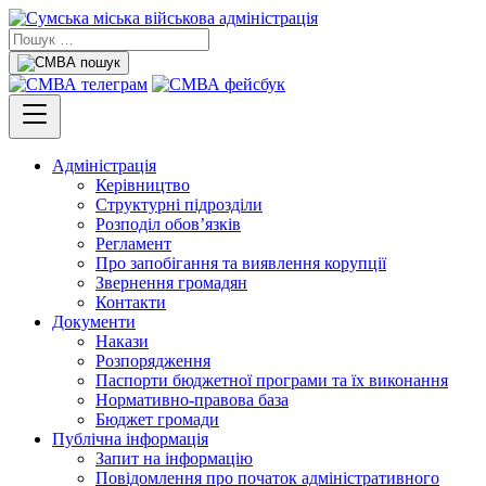
Адміністрація
Керівництво
Структурні підрозділи
Розподіл обов’язків
Регламент
Про запобігання та виявлення корупції
Звернення громадян
Контакти
Документи
Накази
Розпорядження
Паспорти бюджетної програми та їх виконання
Нормативно-правова база
Бюджет громади
Публічна інформація
Запит на інформацію
Повідомлення про початок адміністративного