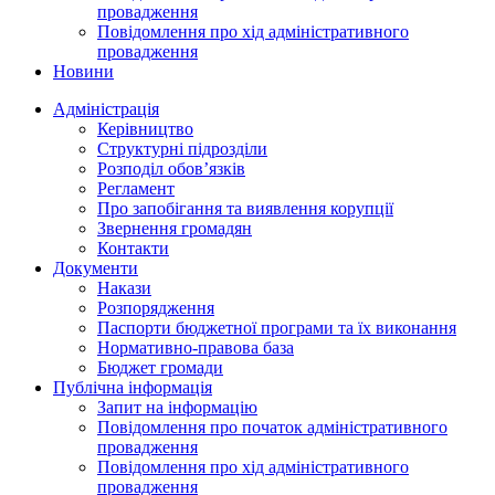
провадження
Повідомлення про хід адміністративного
провадження
Новини
Адміністрація
Керівництво
Структурні підрозділи
Розподіл обов’язків
Регламент
Про запобігання та виявлення корупції
Звернення громадян
Контакти
Документи
Накази
Розпорядження
Паспорти бюджетної програми та їх виконання
Нормативно-правова база
Бюджет громади
Публічна інформація
Запит на інформацію
Повідомлення про початок адміністративного
провадження
Повідомлення про хід адміністративного
провадження