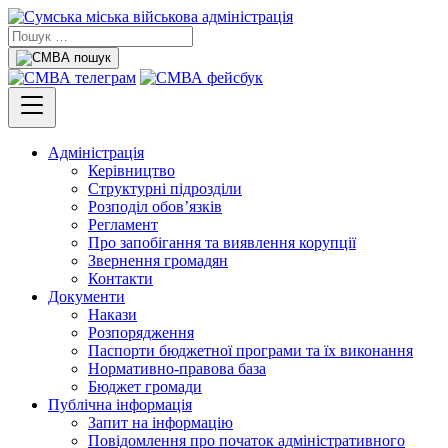
Адміністрація
Керівництво
Структурні підрозділи
Розподіл обов’язків
Регламент
Про запобігання та виявлення корупції
Звернення громадян
Контакти
Документи
Накази
Розпорядження
Паспорти бюджетної програми та їх виконання
Нормативно-правова база
Бюджет громади
Публічна інформація
Запит на інформацію
Повідомлення про початок адміністративного