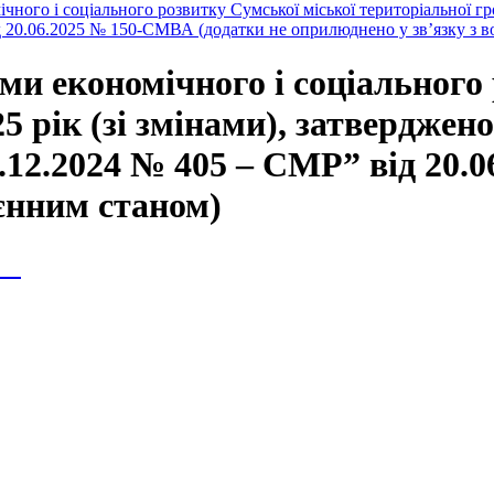
ного і соціального розвитку Сумської міської територіальної гро
від 20.06.2025 № 150-СМВА (додатки не оприлюднено у зв’язку з 
ми економічного і соціального
5 рік (зі змінами), затверджен
24.12.2024 № 405 – СМР” від 20
оєнним станом)
ія