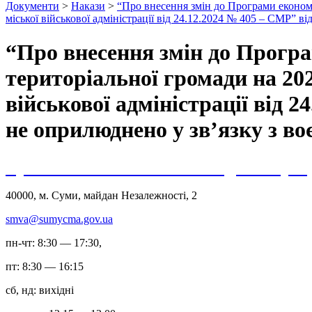
Документи
>
Накази
>
“Про внесення змін до Програми економіч
міської військової адміністрації від 24.12.2024 № 405 – СМР” 
“Про внесення змін до Програ
територіальної громади на 202
військової адміністрації від 
не оприлюднено у зв’язку з в
Сумська міська військова адміністрац
40000, м. Суми, майдан Незалежності, 2
smva@sumycma.gov.ua
пн-чт: 8:30 — 17:30,
пт: 8:30 — 16:15
сб, нд: вихідні