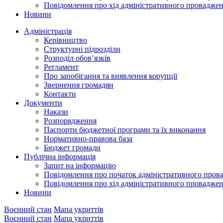
Повідомлення про хід адміністративного провадже
Новини
Адміністрація
Керівництво
Структурні підрозділи
Розподіл обов’язків
Регламент
Про запобігання та виявлення корупції
Звернення громадян
Контакти
Документи
Накази
Розпорядження
Паспорти бюджетної програми та їх виконання
Нормативно-правова база
Бюджет громади
Публічна інформація
Запит на інформацію
Повідомлення про початок адміністративного пров
Повідомлення про хід адміністративного провадже
Новини
Воєнний стан
Мапа укриттів
Воєнний стан
Мапа укриттів