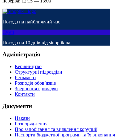
перерва: 12:15 — 13:00
Погода на найближчий час
Суми
Погода на 10 днів від
sinoptik.ua
Адміністрація
Керівництво
Структурні підрозділи
Регламент
Розподіл обов’язків
Звернення громадян
Контакти
Документи
Накази
Розпорядження
Про запобігання та виявлення корупції
Паспорти бюджетної програми та їх виконання