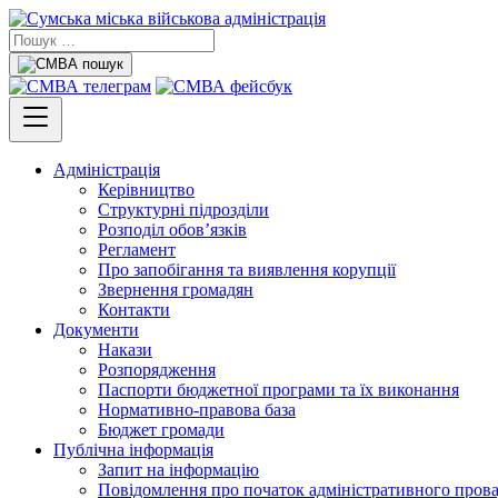
Адміністрація
Керівництво
Структурні підрозділи
Розподіл обов’язків
Регламент
Про запобігання та виявлення корупції
Звернення громадян
Контакти
Документи
Накази
Розпорядження
Паспорти бюджетної програми та їх виконання
Нормативно-правова база
Бюджет громади
Публічна інформація
Запит на інформацію
Повідомлення про початок адміністративного пров