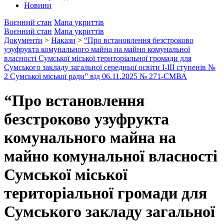
Новини
Воєнний стан
Мапа укриттів
Воєнний стан
Мапа укриттів
Документи
>
Накази
>
“Про встановлення безстроково
узуфрукта комунального майна на майно комунальної
власності Сумської міської територіальної громади для
Сумського закладу загальної середньої освіти І-ІІІ ступенів №
2 Сумської міської ради” від 06.11.2025 № 271-СМВА
“Про встановлення
безстроково узуфрукта
комунального майна на
майно комунальної власності
Сумської міської
територіальної громади для
Сумського закладу загальної