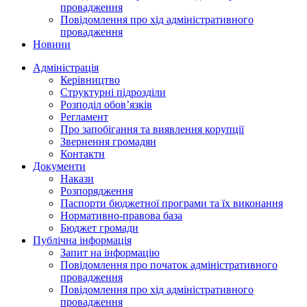
провадження
Повідомлення про хід адміністративного
провадження
Новини
Адміністрація
Керівництво
Структурні підрозділи
Розподіл обов’язків
Регламент
Про запобігання та виявлення корупції
Звернення громадян
Контакти
Документи
Накази
Розпорядження
Паспорти бюджетної програми та їх виконання
Нормативно-правова база
Бюджет громади
Публічна інформація
Запит на інформацію
Повідомлення про початок адміністративного
провадження
Повідомлення про хід адміністративного
провадження