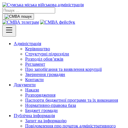
Адміністрація
Керівництво
Структурні підрозділи
Розподіл обов’язків
Регламент
Про запобігання та виявлення корупції
Звернення громадян
Контакти
Документи
Накази
Розпорядження
Паспорти бюджетної програми та їх виконання
Нормативно-правова база
Бюджет громади
Публічна інформація
Запит на інформацію
Повідомлення про початок адміністративного