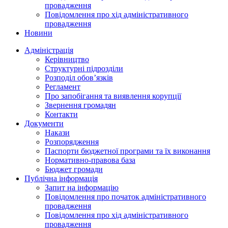
провадження
Повідомлення про хід адміністративного
провадження
Новини
Адміністрація
Керівництво
Структурні підрозділи
Розподіл обов’язків
Регламент
Про запобігання та виявлення корупції
Звернення громадян
Контакти
Документи
Накази
Розпорядження
Паспорти бюджетної програми та їх виконання
Нормативно-правова база
Бюджет громади
Публічна інформація
Запит на інформацію
Повідомлення про початок адміністративного
провадження
Повідомлення про хід адміністративного
провадження