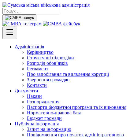
Адміністрація
Керівництво
Структурні підрозділи
Розподіл обов’язків
Регламент
Про запобігання та виявлення корупції
Звернення громадян
Контакти
Документи
Накази
Розпорядження
Паспорти бюджетної програми та їх виконання
Нормативно-правова база
Бюджет громади
Публічна інформація
Запит на інформацію
Повідомлення про початок адміністративного