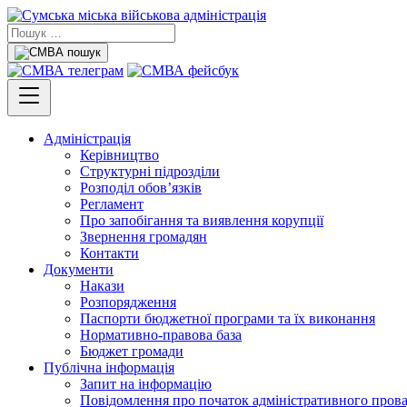
Адміністрація
Керівництво
Структурні підрозділи
Розподіл обов’язків
Регламент
Про запобігання та виявлення корупції
Звернення громадян
Контакти
Документи
Накази
Розпорядження
Паспорти бюджетної програми та їх виконання
Нормативно-правова база
Бюджет громади
Публічна інформація
Запит на інформацію
Повідомлення про початок адміністративного пров