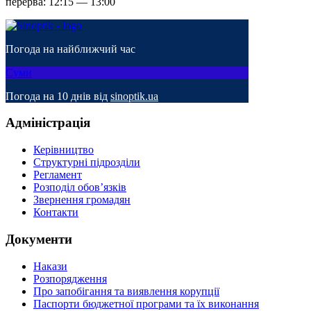
перерва: 12:15 — 13:00
Погода на найближчий час
Суми
Погода на 10 днів від
sinoptik.ua
Адміністрація
Керівництво
Структурні підрозділи
Регламент
Розподіл обов’язків
Звернення громадян
Контакти
Документи
Накази
Розпорядження
Про запобігання та виявлення корупції
Паспорти бюджетної програми та їх виконання