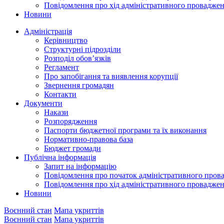
Повідомлення про хід адміністративного провадже
Новини
Адміністрація
Керівництво
Структурні підрозділи
Розподіл обов’язків
Регламент
Про запобігання та виявлення корупції
Звернення громадян
Контакти
Документи
Накази
Розпорядження
Паспорти бюджетної програми та їх виконання
Нормативно-правова база
Бюджет громади
Публічна інформація
Запит на інформацію
Повідомлення про початок адміністративного пров
Повідомлення про хід адміністративного провадже
Новини
Воєнний стан
Мапа укриттів
Воєнний стан
Мапа укриттів