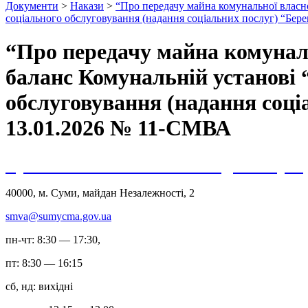
Документи
>
Накази
>
“Про передачу майна комунальної власно
соціального обслуговування (надання соціальних послуг) “Бере
“Про передачу майна комуналь
баланс Комунальній установі 
обслуговування (надання соці
13.01.2026 № 11-СМВА
Сумська міська військова адміністрац
40000, м. Суми, майдан Незалежності, 2
smva@sumycma.gov.ua
пн-чт: 8:30 — 17:30,
пт: 8:30 — 16:15
сб, нд: вихідні