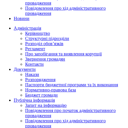
провадження
Повідомлення про хід адміністративного
провадження
Новини
Адміністрація
Керівництво
Структурні підрозділи
Розподіл обов’язків
Регламент
Про запобігання та виявлення корупції
Звернення громадян
Контакти
Документи
Накази
Розпорядження
Паспорти бюджетної програми та їх виконання
Нормативно-правова база
Бюджет громади
Публічна інформація
Запит на інформацію
Повідомлення про початок адміністративного
провадження
Повідомлення про хід адміністративного
провадження