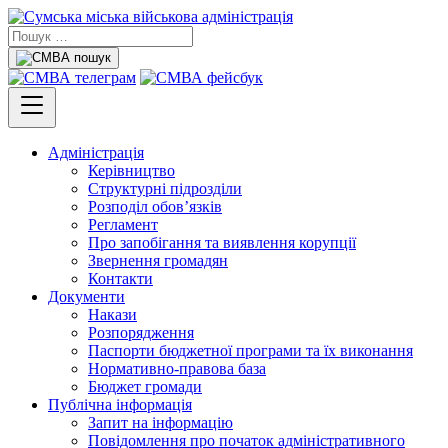
Адміністрація
Керівництво
Структурні підрозділи
Розподіл обов’язків
Регламент
Про запобігання та виявлення корупції
Звернення громадян
Контакти
Документи
Накази
Розпорядження
Паспорти бюджетної програми та їх виконання
Нормативно-правова база
Бюджет громади
Публічна інформація
Запит на інформацію
Повідомлення про початок адміністративного