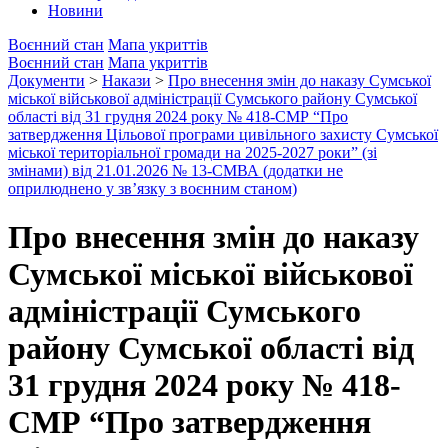
Новини
Воєнний стан
Мапа укриттів
Воєнний стан
Мапа укриттів
Документи
>
Накази
>
Про внесення змін до наказу Сумської
міської військової адміністрації Сумського району Сумської
області від 31 грудня 2024 року № 418-СМР “Про
затвердження Цільової програми цивільного захисту Сумської
міської територіальної громади на 2025-2027 роки” (зі
змінами) від 21.01.2026 № 13-СМВА (додатки не
оприлюднено у зв’язку з воєнним станом)
Про внесення змін до наказу
Сумської міської військової
адміністрації Сумського
району Сумської області від
31 грудня 2024 року № 418-
СМР “Про затвердження