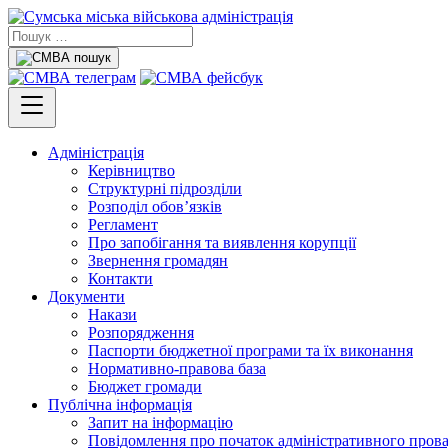
Адміністрація
Керівництво
Структурні підрозділи
Розподіл обов’язків
Регламент
Про запобігання та виявлення корупції
Звернення громадян
Контакти
Документи
Накази
Розпорядження
Паспорти бюджетної програми та їх виконання
Нормативно-правова база
Бюджет громади
Публічна інформація
Запит на інформацію
Повідомлення про початок адміністративного пров