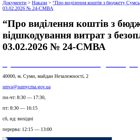
Документи
>
Накази
>
“Про виділення коштів з бюджету Сумськ
03.02.2026 № 24-СМВА
“Про виділення коштів з бюдж
відшкодування витрат з безоп
03.02.2026 № 24-СМВА
Сумська міська військова адміністрац
40000, м. Суми, майдан Незалежності, 2
smva@sumycma.gov.ua
пн-чт: 8:30 — 17:30,
пт: 8:30 — 16:15
сб, нд: вихідні
перерва: 12:15 — 13:00