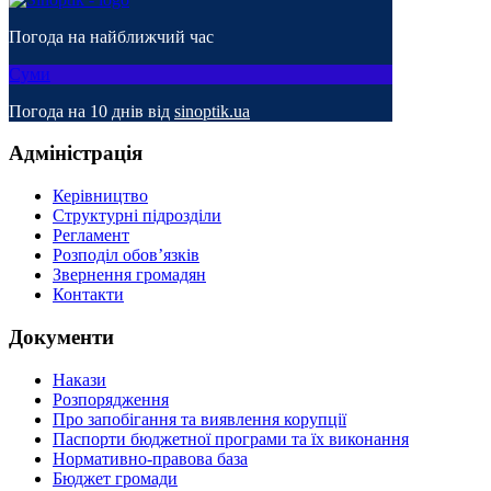
Погода на найближчий час
Суми
Погода на 10 днів від
sinoptik.ua
Адміністрація
Керівництво
Структурні підрозділи
Регламент
Розподіл обов’язків
Звернення громадян
Контакти
Документи
Накази
Розпорядження
Про запобігання та виявлення корупції
Паспорти бюджетної програми та їх виконання
Нормативно-правова база
Бюджет громади