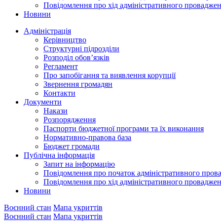
Повідомлення про хід адміністративного провадже
Новини
Адміністрація
Керівництво
Структурні підрозділи
Розподіл обов’язків
Регламент
Про запобігання та виявлення корупції
Звернення громадян
Контакти
Документи
Накази
Розпорядження
Паспорти бюджетної програми та їх виконання
Нормативно-правова база
Бюджет громади
Публічна інформація
Запит на інформацію
Повідомлення про початок адміністративного пров
Повідомлення про хід адміністративного провадже
Новини
Воєнний стан
Мапа укриттів
Воєнний стан
Мапа укриттів