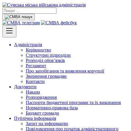
Адміністрація
Керівництво
Структурні підрозділи
Розподіл обов’язків
Регламент
Про запобігання та виявлення корупції
Звернення громадян
Контакти
Документи
Накази
Розпорядження
Паспорти бюджетної програми та їх виконання
Нормативно-правова база
Бюджет громади
Публічна інформація
Запит на інформацію
Повідомлення про початок адміністративного