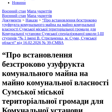
Новини
Воєнний стан
Мапа укриттів
Воєнний стан
Мапа укриттів
Документи
>
Накази
>
“Про встановлення безстроково
узуфрукта комунального майна на майно комунальної
власності Сумської міської територіальної громади для
Комунальної установи Сумської спеціалізованої школи І-ІІІ
ступенів “№ 1 імені В. Стрельченка, м. Суми, Сумської
області” від 16.02.2026 № 39-СМВА
“Про встановлення
безстроково узуфрукта
комунального майна на
майно комунальної власності
Сумської міської
територіальної громади для
Комунальної установи