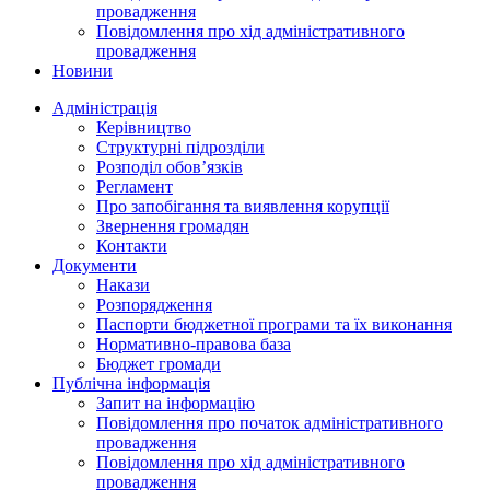
провадження
Повідомлення про хід адміністративного
провадження
Новини
Адміністрація
Керівництво
Структурні підрозділи
Розподіл обов’язків
Регламент
Про запобігання та виявлення корупції
Звернення громадян
Контакти
Документи
Накази
Розпорядження
Паспорти бюджетної програми та їх виконання
Нормативно-правова база
Бюджет громади
Публічна інформація
Запит на інформацію
Повідомлення про початок адміністративного
провадження
Повідомлення про хід адміністративного
провадження