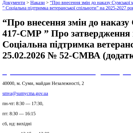
Документи
>
Накази
>
“Про внесення змін до наказу Сумської м
” Соціальна підтримка ветеранської спільноти” на 2025-2027 р
“Про внесення змін до наказу 
417-СМР ” Про затвердження 
Соціальна підтримка ветерансь
25.02.2026 № 52-СМВА (додатк
Сумська міська військова адміністрац
40000, м. Суми, майдан Незалежності, 2
smva@sumycma.gov.ua
пн-чт: 8:30 — 17:30,
пт: 8:30 — 16:15
сб, нд: вихідні