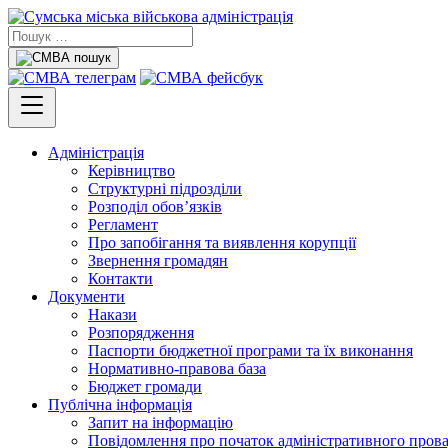
Адміністрація
Керівництво
Структурні підрозділи
Розподіл обов’язків
Регламент
Про запобігання та виявлення корупції
Звернення громадян
Контакти
Документи
Накази
Розпорядження
Паспорти бюджетної програми та їх виконання
Нормативно-правова база
Бюджет громади
Публічна інформація
Запит на інформацію
Повідомлення про початок адміністративного пров