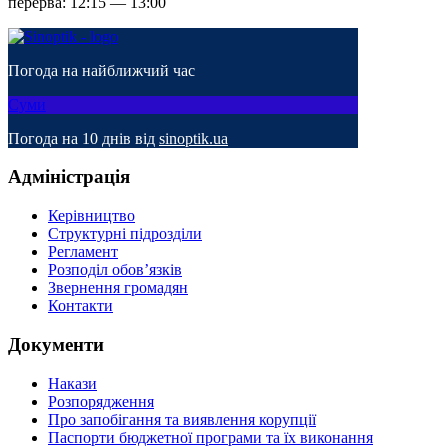
перерва: 12:15 — 13:00
Погода на найближчий час
Суми
Погода на 10 днів від
sinoptik.ua
Адміністрація
Керівництво
Структурні підрозділи
Регламент
Розподіл обов’язків
Звернення громадян
Контакти
Документи
Накази
Розпорядження
Про запобігання та виявлення корупції
Паспорти бюджетної програми та їх виконання