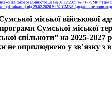
іської військової адміністрації від 31.12.2024 № 417-СМР ” Про
оки” (зі змінами) від 25.02.2026 № 52-СМВА (додатки не оприлюд
Сумської міської військової адм
програми Сумської міської тер
кої спільноти” на 2025-2027 ро
и не оприлюднено у зв’язку з 
ія