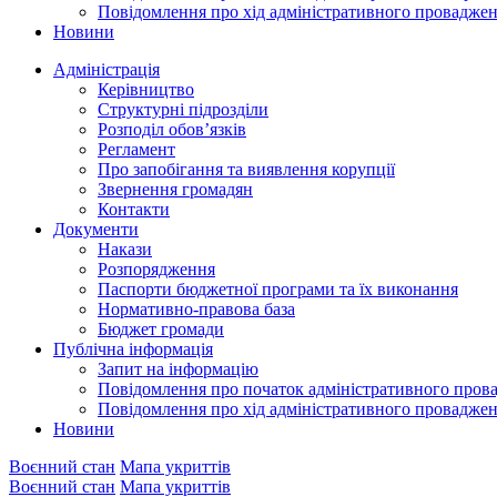
Повідомлення про хід адміністративного провадже
Новини
Адміністрація
Керівництво
Структурні підрозділи
Розподіл обов’язків
Регламент
Про запобігання та виявлення корупції
Звернення громадян
Контакти
Документи
Накази
Розпорядження
Паспорти бюджетної програми та їх виконання
Нормативно-правова база
Бюджет громади
Публічна інформація
Запит на інформацію
Повідомлення про початок адміністративного пров
Повідомлення про хід адміністративного провадже
Новини
Воєнний стан
Мапа укриттів
Воєнний стан
Мапа укриттів