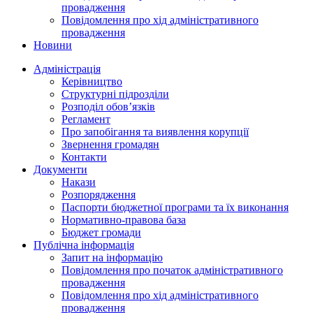
провадження
Повідомлення про хід адміністративного
провадження
Новини
Адміністрація
Керівництво
Структурні підрозділи
Розподіл обов’язків
Регламент
Про запобігання та виявлення корупції
Звернення громадян
Контакти
Документи
Накази
Розпорядження
Паспорти бюджетної програми та їх виконання
Нормативно-правова база
Бюджет громади
Публічна інформація
Запит на інформацію
Повідомлення про початок адміністративного
провадження
Повідомлення про хід адміністративного
провадження