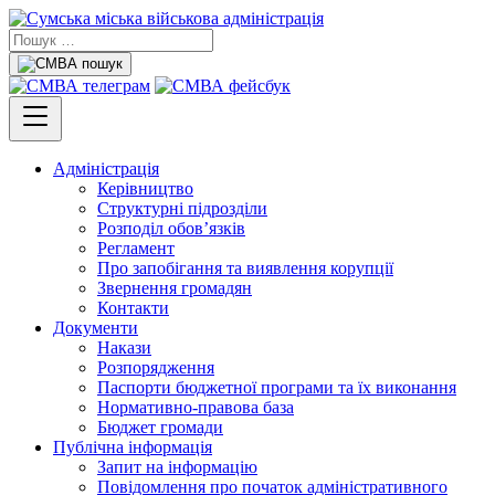
Адміністрація
Керівництво
Структурні підрозділи
Розподіл обов’язків
Регламент
Про запобігання та виявлення корупції
Звернення громадян
Контакти
Документи
Накази
Розпорядження
Паспорти бюджетної програми та їх виконання
Нормативно-правова база
Бюджет громади
Публічна інформація
Запит на інформацію
Повідомлення про початок адміністративного