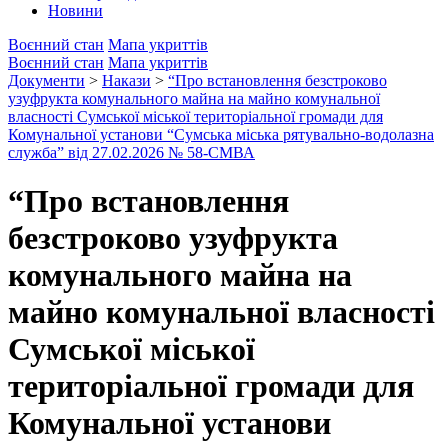
Новини
Воєнний стан
Мапа укриттів
Воєнний стан
Мапа укриттів
Документи
>
Накази
>
“Про встановлення безстроково
узуфрукта комунального майна на майно комунальної
власності Сумської міської територіальної громади для
Комунальної установи “Сумська міська рятувально-водолазна
служба” від 27.02.2026 № 58-СМВА
“Про встановлення
безстроково узуфрукта
комунального майна на
майно комунальної власності
Сумської міської
територіальної громади для
Комунальної установи