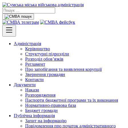
Адміністрація
Керівництво
Структурні підрозділи
Розподіл обов’язків
Регламент
Про запобігання та виявлення корупції
Звернення громадян
Контакти
Документи
Накази
Розпорядження
Паспорти бюджетної програми та їх виконання
Нормативно-правова база
Бюджет громади
Публічна інформація
Запит на інформацію
Повідомлення про початок адміністративного