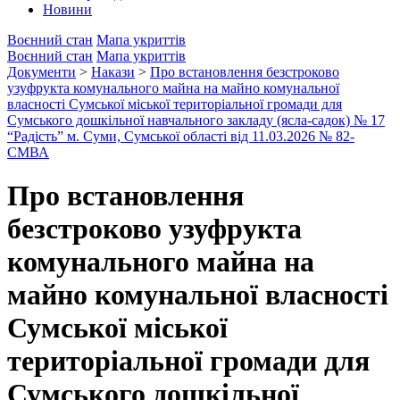
Новини
Воєнний стан
Мапа укриттів
Воєнний стан
Мапа укриттів
Документи
>
Накази
>
Про встановлення безстроково
узуфрукта комунального майна на майно комунальної
власності Сумської міської територіальної громади для
Сумського дошкільної навчального закладу (ясла-садок) № 17
“Радість” м. Суми, Сумської області від 11.03.2026 № 82-
СМВА
Про встановлення
безстроково узуфрукта
комунального майна на
майно комунальної власності
Сумської міської
територіальної громади для
Сумського дошкільної