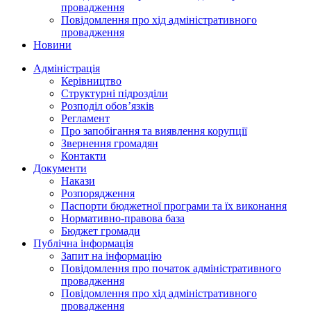
провадження
Повідомлення про хід адміністративного
провадження
Новини
Адміністрація
Керівництво
Структурні підрозділи
Розподіл обов’язків
Регламент
Про запобігання та виявлення корупції
Звернення громадян
Контакти
Документи
Накази
Розпорядження
Паспорти бюджетної програми та їх виконання
Нормативно-правова база
Бюджет громади
Публічна інформація
Запит на інформацію
Повідомлення про початок адміністративного
провадження
Повідомлення про хід адміністративного
провадження