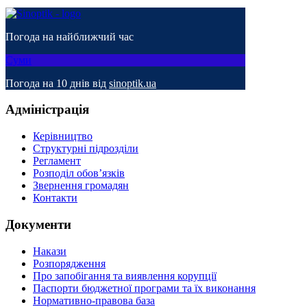
Погода на найближчий час
Суми
Погода на 10 днів від
sinoptik.ua
Адміністрація
Керівництво
Структурні підрозділи
Регламент
Розподіл обов’язків
Звернення громадян
Контакти
Документи
Накази
Розпорядження
Про запобігання та виявлення корупції
Паспорти бюджетної програми та їх виконання
Нормативно-правова база