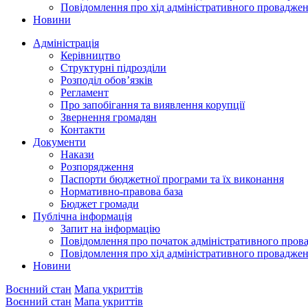
Повідомлення про хід адміністративного провадже
Новини
Адміністрація
Керівництво
Структурні підрозділи
Розподіл обов’язків
Регламент
Про запобігання та виявлення корупції
Звернення громадян
Контакти
Документи
Накази
Розпорядження
Паспорти бюджетної програми та їх виконання
Нормативно-правова база
Бюджет громади
Публічна інформація
Запит на інформацію
Повідомлення про початок адміністративного пров
Повідомлення про хід адміністративного провадже
Новини
Воєнний стан
Мапа укриттів
Воєнний стан
Мапа укриттів