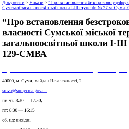
Документи
>
Накази
>
“Про встановлення безстроково узуфрукт
Сумської загальноосвітньої школи І-ІІІ ступенів № 27 м. Суми,
“Про встановлення безстроко
власності Сумської міської т
загальноосвітньої школи І-ІІІ
129-СМВА
Сумська міська військова адміністрац
40000, м. Суми, майдан Незалежності, 2
smva@sumycma.gov.ua
пн-чт: 8:30 — 17:30,
пт: 8:30 — 16:15
сб, нд: вихідні