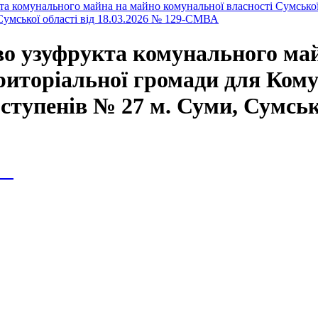
а комунального майна на майно комунальної власності Сумської
 Сумської області від 18.03.2026 № 129-СМВА
во узуфрукта комунального ма
ериторіальної громади для Ком
 ступенів № 27 м. Суми, Сумсько
ія