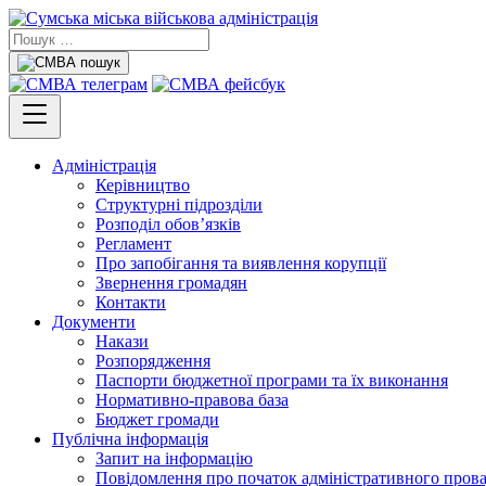
Адміністрація
Керівництво
Структурні підрозділи
Розподіл обов’язків
Регламент
Про запобігання та виявлення корупції
Звернення громадян
Контакти
Документи
Накази
Розпорядження
Паспорти бюджетної програми та їх виконання
Нормативно-правова база
Бюджет громади
Публічна інформація
Запит на інформацію
Повідомлення про початок адміністративного пров