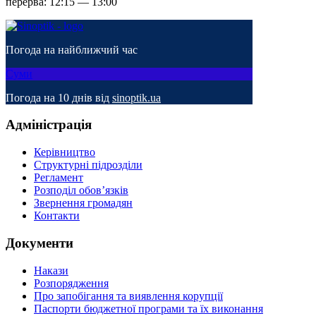
перерва: 12:15 — 13:00
Погода на найближчий час
Суми
Погода на 10 днів від
sinoptik.ua
Адміністрація
Керівництво
Структурні підрозділи
Регламент
Розподіл обов’язків
Звернення громадян
Контакти
Документи
Накази
Розпорядження
Про запобігання та виявлення корупції
Паспорти бюджетної програми та їх виконання