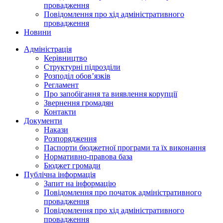
провадження
Повідомлення про хід адміністративного
провадження
Новини
Адміністрація
Керівництво
Структурні підрозділи
Розподіл обов’язків
Регламент
Про запобігання та виявлення корупції
Звернення громадян
Контакти
Документи
Накази
Розпорядження
Паспорти бюджетної програми та їх виконання
Нормативно-правова база
Бюджет громади
Публічна інформація
Запит на інформацію
Повідомлення про початок адміністративного
провадження
Повідомлення про хід адміністративного
провадження