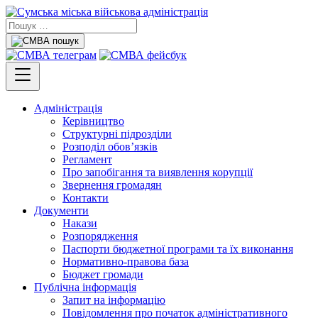
Адміністрація
Керівництво
Структурні підрозділи
Розподіл обов’язків
Регламент
Про запобігання та виявлення корупції
Звернення громадян
Контакти
Документи
Накази
Розпорядження
Паспорти бюджетної програми та їх виконання
Нормативно-правова база
Бюджет громади
Публічна інформація
Запит на інформацію
Повідомлення про початок адміністративного