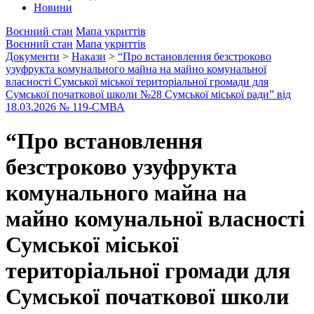
Новини
Воєнний стан
Мапа укриттів
Воєнний стан
Мапа укриттів
Документи
>
Накази
>
“Про встановлення безстроково
узуфрукта комунального майна на майно комунальної
власності Сумської міської територіальної громади для
Сумської початкової школи №28 Сумської міської ради” від
18.03.2026 № 119-СМВА
“Про встановлення
безстроково узуфрукта
комунального майна на
майно комунальної власності
Сумської міської
територіальної громади для
Сумської початкової школи