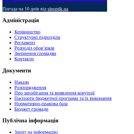
Погода на 10 днів від
sinoptik.ua
Адміністрація
Керівництво
Структурні підрозділи
Регламент
Розподіл обов’язків
Звернення громадян
Контакти
Документи
Накази
Розпорядження
Про запобігання та виявлення корупції
Паспорти бюджетної програми та їх виконання
Нормативно-правова база
Бюджет громади
Публічна інформація
Запит на інформацію