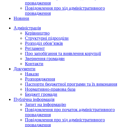
провадження
Повідомлення про хід адміністративного
провадження
Новини
Адміністрація
Керівництво
Структурні підрозділи
Розподіл обов’язків
Регламент
Про запобігання та виявлення корупції
Звернення громадян
Контакти
Документи
Накази
Розпорядження
Паспорти бюджетної програми та їх виконання
Нормативно-правова база
Бюджет громади
Публічна інформація
Запит на інформацію
Повідомлення про початок адміністративного
провадження
Повідомлення про хід адміністративного
провадження