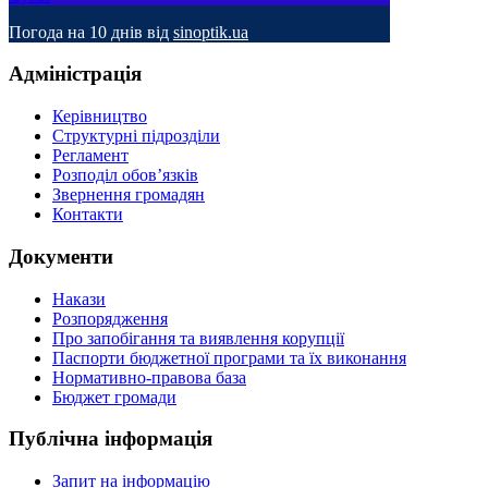
Погода на 10 днів від
sinoptik.ua
Адміністрація
Керівництво
Структурні підрозділи
Регламент
Розподіл обов’язків
Звернення громадян
Контакти
Документи
Накази
Розпорядження
Про запобігання та виявлення корупції
Паспорти бюджетної програми та їх виконання
Нормативно-правова база
Бюджет громади
Публічна інформація
Запит на інформацію