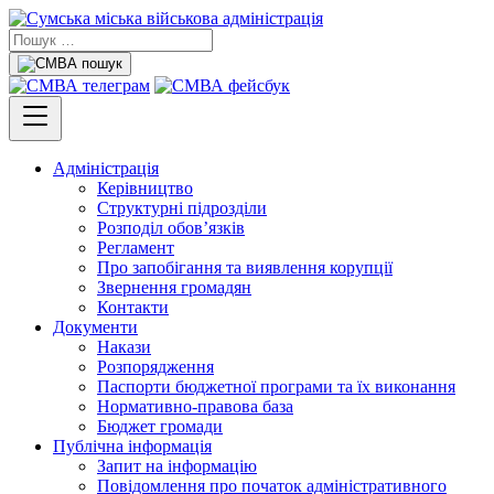
Адміністрація
Керівництво
Структурні підрозділи
Розподіл обов’язків
Регламент
Про запобігання та виявлення корупції
Звернення громадян
Контакти
Документи
Накази
Розпорядження
Паспорти бюджетної програми та їх виконання
Нормативно-правова база
Бюджет громади
Публічна інформація
Запит на інформацію
Повідомлення про початок адміністративного