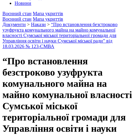
Новини
Воєнний стан
Мапа укриттів
Воєнний стан
Мапа укриттів
Документи
>
Накази
>
“Про встановлення безстроково
узуфрукта комунального майна на майно комунальної
власності Сумської міської територіальної громади для
Управління освіти і науки Сумської міської ради” від
18.03.2026 № 123-СМВА
“Про встановлення
безстроково узуфрукта
комунального майна на
майно комунальної власності
Сумської міської
територіальної громади для
Управління освіти і науки