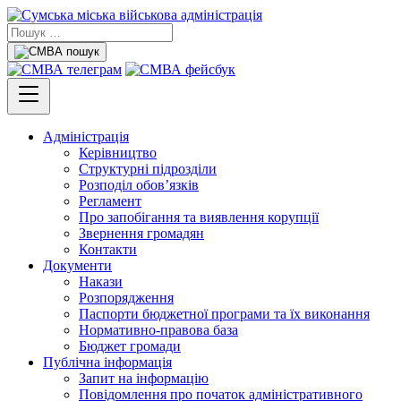
Адміністрація
Керівництво
Структурні підрозділи
Розподіл обов’язків
Регламент
Про запобігання та виявлення корупції
Звернення громадян
Контакти
Документи
Накази
Розпорядження
Паспорти бюджетної програми та їх виконання
Нормативно-правова база
Бюджет громади
Публічна інформація
Запит на інформацію
Повідомлення про початок адміністративного