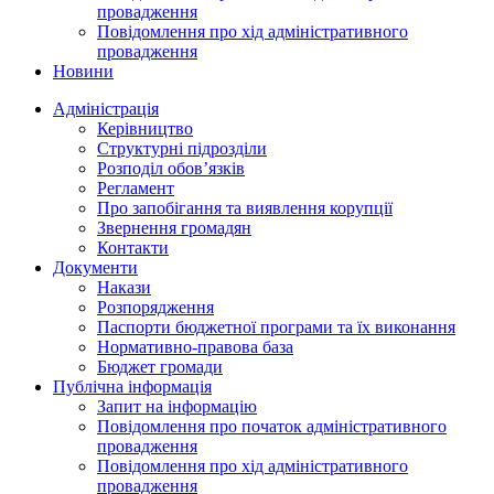
провадження
Повідомлення про хід адміністративного
провадження
Новини
Адміністрація
Керівництво
Структурні підрозділи
Розподіл обов’язків
Регламент
Про запобігання та виявлення корупції
Звернення громадян
Контакти
Документи
Накази
Розпорядження
Паспорти бюджетної програми та їх виконання
Нормативно-правова база
Бюджет громади
Публічна інформація
Запит на інформацію
Повідомлення про початок адміністративного
провадження
Повідомлення про хід адміністративного
провадження