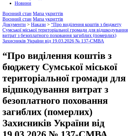
Новини
Воєнний стан
Мапа укриттів
Воєнний стан
Мапа укриттів
Документи
>
Накази
>
“Про виділення коштів з бюджету
Сумської міської територіальної громади для відшкодування
витрат з безоплатного поховання загиблих (померлих)
Захисників України від 19.03.2026 № 137-СМВА
“Про виділення коштів з
бюджету Сумської міської
територіальної громади для
відшкодування витрат з
безоплатного поховання
загиблих (померлих)
Захисників України від
19.03.2026 № 137-СМВА