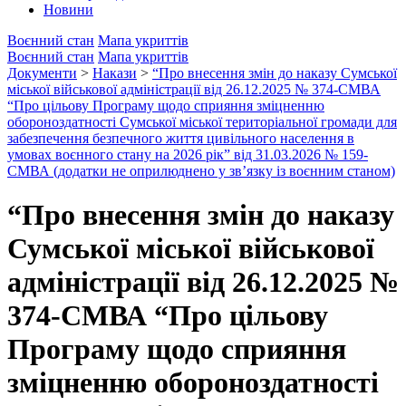
Новини
Воєнний стан
Мапа укриттів
Воєнний стан
Мапа укриттів
Документи
>
Накази
>
“Про внесення змін до наказу Сумської
міської військової адміністрації від 26.12.2025 № 374-СМВА
“Про цільову Програму щодо сприяння зміцненню
обороноздатності Сумської міської територіальної громади для
забезпечення безпечного життя цивільного населення в
умовах воєнного стану на 2026 рік” від 31.03.2026 № 159-
СМВА (додатки не оприлюднено у зв’язку із воєнним станом)
“Про внесення змін до наказу
Сумської міської військової
адміністрації від 26.12.2025 №
374-СМВА “Про цільову
Програму щодо сприяння
зміцненню обороноздатності