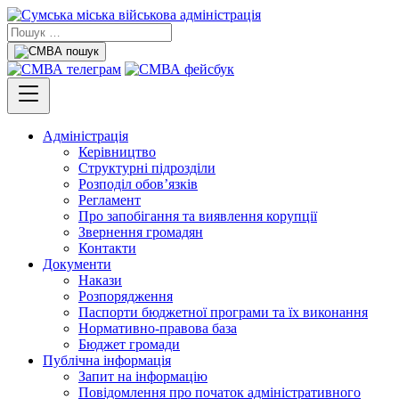
Адміністрація
Керівництво
Структурні підрозділи
Розподіл обов’язків
Регламент
Про запобігання та виявлення корупції
Звернення громадян
Контакти
Документи
Накази
Розпорядження
Паспорти бюджетної програми та їх виконання
Нормативно-правова база
Бюджет громади
Публічна інформація
Запит на інформацію
Повідомлення про початок адміністративного