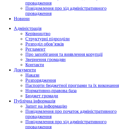
провадження
Повідомлення про хід адміністративного
провадження
Новини
Адміністрація
Керівництво
Структурні підрозділи
Розподіл обов’язків
Регламент
Про запобігання та виявлення корупції
Звернення громадян
Контакти
Документи
Накази
Розпорядження
Паспорти бюджетної програми та їх виконання
Нормативно-правова база
Бюджет громади
Публічна інформація
Запит на інформацію
Повідомлення про початок адміністративного
провадження
Повідомлення про хід адміністративного
провадження