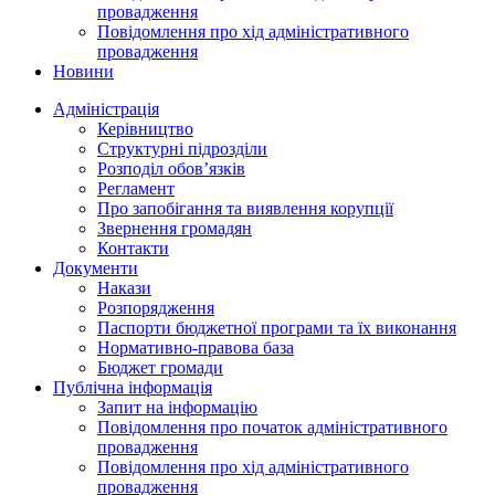
провадження
Повідомлення про хід адміністративного
провадження
Новини
Адміністрація
Керівництво
Структурні підрозділи
Розподіл обов’язків
Регламент
Про запобігання та виявлення корупції
Звернення громадян
Контакти
Документи
Накази
Розпорядження
Паспорти бюджетної програми та їх виконання
Нормативно-правова база
Бюджет громади
Публічна інформація
Запит на інформацію
Повідомлення про початок адміністративного
провадження
Повідомлення про хід адміністративного
провадження