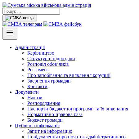
Адміністрація
Керівництво
Структурні підрозділи
Розподіл обов’язків
Регламент
Про запобігання та виявлення корупції
Звернення громадян
Контакти
Документи
Накази
Розпорядження
Паспорти бюджетної програми та їх виконання
Нормативно-правова база
Бюджет громади
Публічна інформація
Запит на інформацію
Повідомлення про початок адміністративного