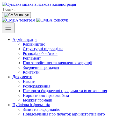
Адміністрація
Керівництво
Структурні підрозділи
Розподіл обов’язків
Регламент
Про запобігання та виявлення корупції
Звернення громадян
Контакти
Документи
Накази
Розпорядження
Паспорти бюджетної програми та їх виконання
Нормативно-правова база
Бюджет громади
Публічна інформація
Запит на інформацію
Повідомлення про початок адміністративного