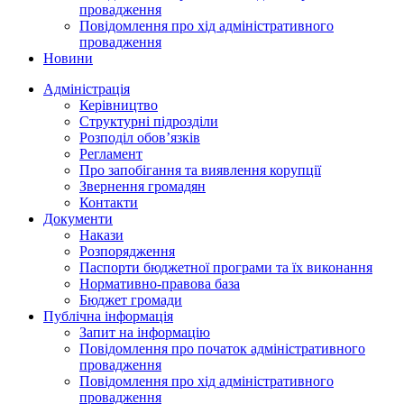
провадження
Повідомлення про хід адміністративного
провадження
Новини
Адміністрація
Керівництво
Структурні підрозділи
Розподіл обов’язків
Регламент
Про запобігання та виявлення корупції
Звернення громадян
Контакти
Документи
Накази
Розпорядження
Паспорти бюджетної програми та їх виконання
Нормативно-правова база
Бюджет громади
Публічна інформація
Запит на інформацію
Повідомлення про початок адміністративного
провадження
Повідомлення про хід адміністративного
провадження