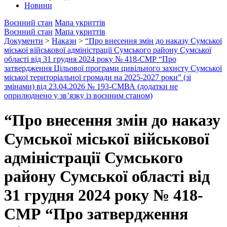
Новини
Воєнний стан
Мапа укриттів
Воєнний стан
Мапа укриттів
Документи
>
Накази
>
“Про внесення змін до наказу Сумської
міської військової адміністрації Сумського району Сумської
області від 31 грудня 2024 року № 418-СМР “Про
затвердження Цільової програми цивільного захисту Сумської
міської територіальної громади на 2025-2027 роки” (зі
змінами) від 23.04.2026 № 193-СМВА (додатки не
оприлюднено у зв’язку із воєнним станом)
“Про внесення змін до наказу
Сумської міської військової
адміністрації Сумського
району Сумської області від
31 грудня 2024 року № 418-
СМР “Про затвердження