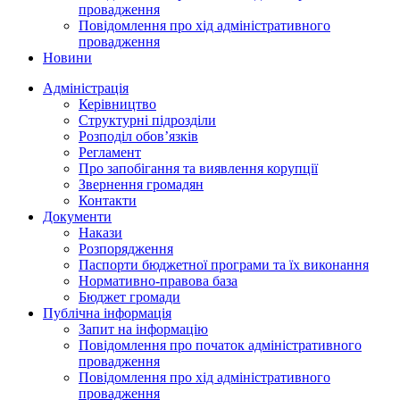
провадження
Повідомлення про хід адміністративного
провадження
Новини
Адміністрація
Керівництво
Структурні підрозділи
Розподіл обов’язків
Регламент
Про запобігання та виявлення корупції
Звернення громадян
Контакти
Документи
Накази
Розпорядження
Паспорти бюджетної програми та їх виконання
Нормативно-правова база
Бюджет громади
Публічна інформація
Запит на інформацію
Повідомлення про початок адміністративного
провадження
Повідомлення про хід адміністративного
провадження