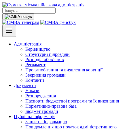
Адміністрація
Керівництво
Структурні підрозділи
Розподіл обов’язків
Регламент
Про запобігання та виявлення корупції
Звернення громадян
Контакти
Документи
Накази
Розпорядження
Паспорти бюджетної програми та їх виконання
Нормативно-правова база
Бюджет громади
Публічна інформація
Запит на інформацію
Повідомлення про початок адміністративного