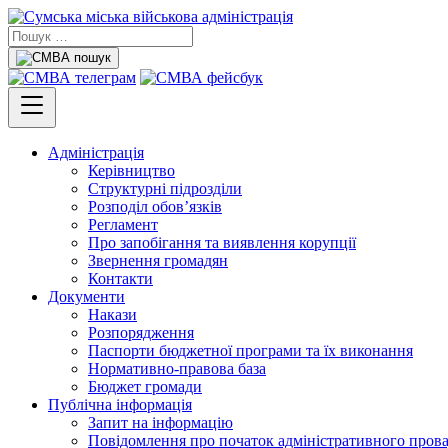
Адміністрація
Керівництво
Структурні підрозділи
Розподіл обов’язків
Регламент
Про запобігання та виявлення корупції
Звернення громадян
Контакти
Документи
Накази
Розпорядження
Паспорти бюджетної програми та їх виконання
Нормативно-правова база
Бюджет громади
Публічна інформація
Запит на інформацію
Повідомлення про початок адміністративного пров