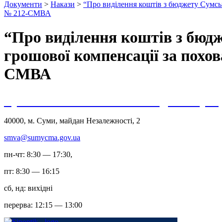
Документи
>
Накази
>
“Про виділення коштів з бюджету Сумськ
№ 212-СМВА
“Про виділення коштів з бюдж
грошової компенсації за похов
СМВА
Сумська міська військова адміністрац
40000, м. Суми, майдан Незалежності, 2
smva@sumycma.gov.ua
пн-чт: 8:30 — 17:30,
пт: 8:30 — 16:15
сб, нд: вихідні
перерва: 12:15 — 13:00