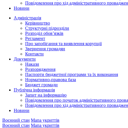
Повідомлення про хід адміністративного провадже
Новини
Адміністрація
Керівництво
Структурні підрозділи
Розподіл обов’язків
Регламент
Про запобігання та виявлення корупції
Звернення громадян
Контакти
Документи
Накази
Розпорядження
Паспорти бюджетної програми та їх виконання
Нормативно-правова база
Бюджет громади
Публічна інформація
Запит на інформацію
Повідомлення про початок адміністративного пров
Повідомлення про хід адміністративного провадже
Новини
Воєнний стан
Мапа укриттів
Воєнний стан
Мапа укриттів