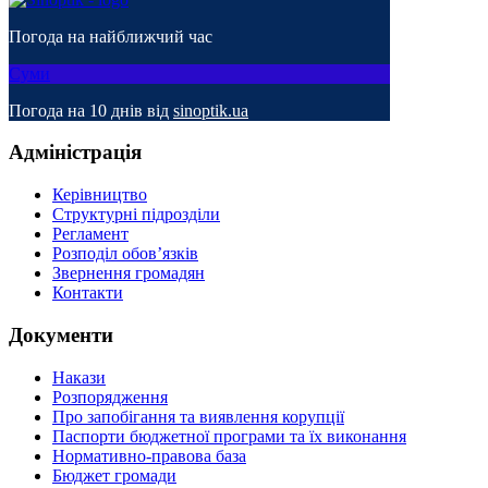
Погода на найближчий час
Суми
Погода на 10 днів від
sinoptik.ua
Адміністрація
Керівництво
Структурні підрозділи
Регламент
Розподіл обов’язків
Звернення громадян
Контакти
Документи
Накази
Розпорядження
Про запобігання та виявлення корупції
Паспорти бюджетної програми та їх виконання
Нормативно-правова база
Бюджет громади