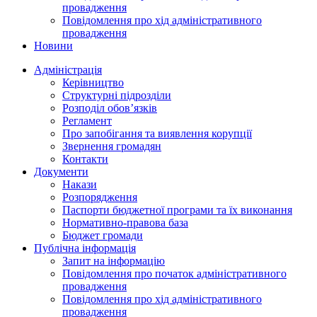
провадження
Повідомлення про хід адміністративного
провадження
Новини
Адміністрація
Керівництво
Структурні підрозділи
Розподіл обов’язків
Регламент
Про запобігання та виявлення корупції
Звернення громадян
Контакти
Документи
Накази
Розпорядження
Паспорти бюджетної програми та їх виконання
Нормативно-правова база
Бюджет громади
Публічна інформація
Запит на інформацію
Повідомлення про початок адміністративного
провадження
Повідомлення про хід адміністративного
провадження