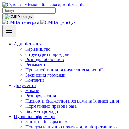
Адміністрація
Керівництво
Структурні підрозділи
Розподіл обов’язків
Регламент
Про запобігання та виявлення корупції
Звернення громадян
Контакти
Документи
Накази
Розпорядження
Паспорти бюджетної програми та їх виконання
Нормативно-правова база
Бюджет громади
Публічна інформація
Запит на інформацію
Повідомлення про початок адміністративного