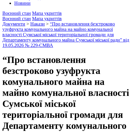
Новини
Воєнний стан
Мапа укриттів
Воєнний стан
Мапа укриттів
Документи
>
Накази
>
“Про встановлення безстроково
узуфрукта комунального майна на майно комунальної
власності Сумської міської територіальної громади для
Департаменту комунального майна Сумської міської ради” від
19.05.2026 № 229-СМВА
“Про встановлення
безстроково узуфрукта
комунального майна на
майно комунальної власності
Сумської міської
територіальної громади для
Департаменту комунального