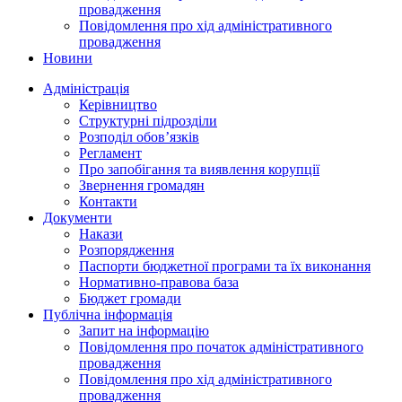
провадження
Повідомлення про хід адміністративного
провадження
Новини
Адміністрація
Керівництво
Структурні підрозділи
Розподіл обов’язків
Регламент
Про запобігання та виявлення корупції
Звернення громадян
Контакти
Документи
Накази
Розпорядження
Паспорти бюджетної програми та їх виконання
Нормативно-правова база
Бюджет громади
Публічна інформація
Запит на інформацію
Повідомлення про початок адміністративного
провадження
Повідомлення про хід адміністративного
провадження