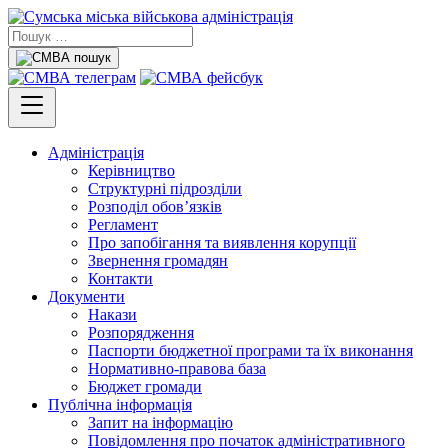
Адміністрація
Керівництво
Структурні підрозділи
Розподіл обов’язків
Регламент
Про запобігання та виявлення корупції
Звернення громадян
Контакти
Документи
Накази
Розпорядження
Паспорти бюджетної програми та їх виконання
Нормативно-правова база
Бюджет громади
Публічна інформація
Запит на інформацію
Повідомлення про початок адміністративного