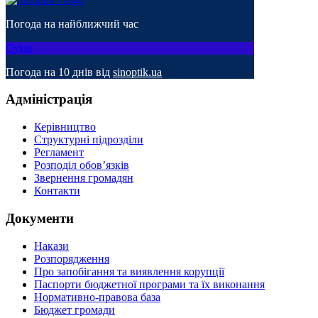
Погода на найближчий час
Суми
Погода на 10 днів від
sinoptik.ua
Адміністрація
Керівництво
Структурні підрозділи
Регламент
Розподіл обов’язків
Звернення громадян
Контакти
Документи
Накази
Розпорядження
Про запобігання та виявлення корупції
Паспорти бюджетної програми та їх виконання
Нормативно-правова база
Бюджет громади