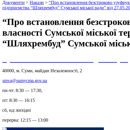
Документи
>
Накази
>
“Про встановлення безстроково узуфрук
підприємства “Шляхрембуд” Сумської міської ради” від 27.05
“Про встановлення безстроко
власності Сумської міської т
“Шляхрембуд” Сумської міськ
Сумська міська військова адміністрац
40000, м. Суми, майдан Незалежності, 2
smva@sumycma.gov.ua
пн-чт: 8:30 — 17:30,
пт: 8:30 — 16:15
сб, нд: вихідні
перерва: 12:15 — 13:00