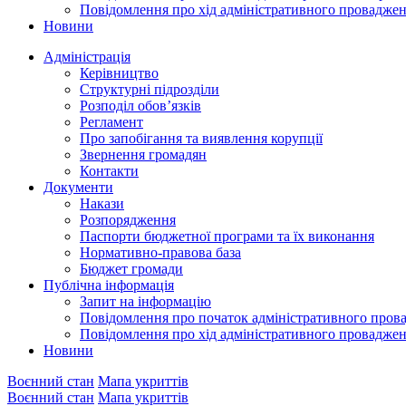
Повідомлення про хід адміністративного провадже
Новини
Адміністрація
Керівництво
Структурні підрозділи
Розподіл обов’язків
Регламент
Про запобігання та виявлення корупції
Звернення громадян
Контакти
Документи
Накази
Розпорядження
Паспорти бюджетної програми та їх виконання
Нормативно-правова база
Бюджет громади
Публічна інформація
Запит на інформацію
Повідомлення про початок адміністративного пров
Повідомлення про хід адміністративного провадже
Новини
Воєнний стан
Мапа укриттів
Воєнний стан
Мапа укриттів