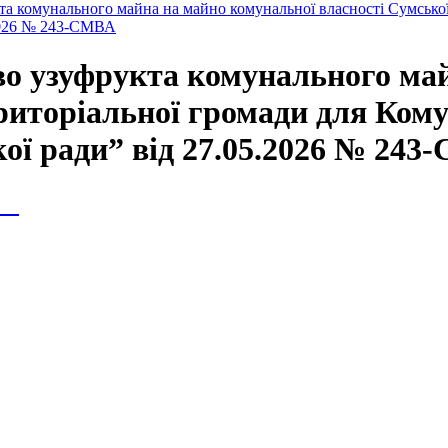
та комунального майна на майно комунальної власності Сумської
.2026 № 243-СМВА
во узуфрукта комунального ма
ериторіальної громади для Ком
ої ради” від 27.05.2026 № 24
ія