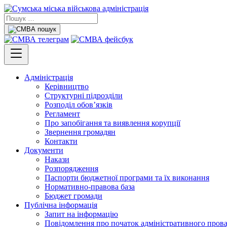
Адміністрація
Керівництво
Структурні підрозділи
Розподіл обов’язків
Регламент
Про запобігання та виявлення корупції
Звернення громадян
Контакти
Документи
Накази
Розпорядження
Паспорти бюджетної програми та їх виконання
Нормативно-правова база
Бюджет громади
Публічна інформація
Запит на інформацію
Повідомлення про початок адміністративного пров