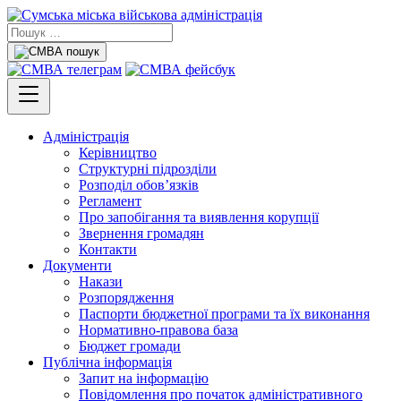
Адміністрація
Керівництво
Структурні підрозділи
Розподіл обов’язків
Регламент
Про запобігання та виявлення корупції
Звернення громадян
Контакти
Документи
Накази
Розпорядження
Паспорти бюджетної програми та їх виконання
Нормативно-правова база
Бюджет громади
Публічна інформація
Запит на інформацію
Повідомлення про початок адміністративного