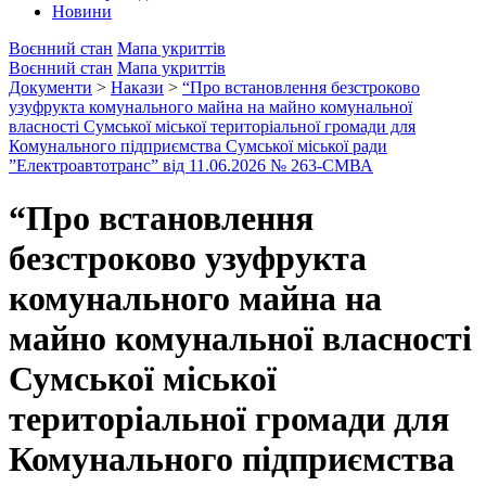
Новини
Воєнний стан
Мапа укриттів
Воєнний стан
Мапа укриттів
Документи
>
Накази
>
“Про встановлення безстроково
узуфрукта комунального майна на майно комунальної
власності Сумської міської територіальної громади для
Комунального підприємства Сумської міської ради
”Електроавтотранс” від 11.06.2026 № 263-СМВА
“Про встановлення
безстроково узуфрукта
комунального майна на
майно комунальної власності
Сумської міської
територіальної громади для
Комунального підприємства