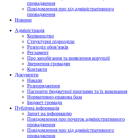
провадження
Повідомлення про хід адміністративного
провадження
Новини
Адміністрація
Керівництво
Структурні підрозділи
Розподіл обов’язків
Регламент
Про запобігання та виявлення корупції
Звернення громадян
Контакти
Документи
Накази
Розпорядження
Паспорти бюджетної програми та їх виконання
Нормативно-правова база
Бюджет громади
Публічна інформація
Запит на інформацію
Повідомлення про початок адміністративного
провадження
Повідомлення про хід адміністративного
провадження