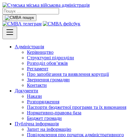
Адміністрація
Керівництво
Структурні підрозділи
Розподіл обов’язків
Регламент
Про запобігання та виявлення корупції
Звернення громадян
Контакти
Документи
Накази
Розпорядження
Паспорти бюджетної програми та їх виконання
Нормативно-правова база
Бюджет громади
Публічна інформація
Запит на інформацію
Повідомлення про початок адміністративного