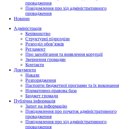
провадження
Повідомлення про хід адміністративного
провадження
Новини
Адміністрація
Керівництво
Структурні підрозділи
Розподіл обов’язків
Регламент
Про запобігання та виявлення корупції
Звернення громадян
Контакти
Документи
Накази
Розпорядження
Паспорти бюджетної програми та їх виконання
Нормативно-правова база
Бюджет громади
Публічна інформація
Запит на інформацію
Повідомлення про початок адміністративного
провадження
Повідомлення про хід адміністративного
провадження