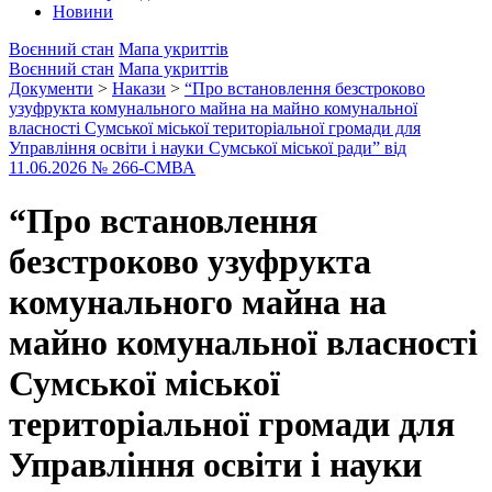
Новини
Воєнний стан
Мапа укриттів
Воєнний стан
Мапа укриттів
Документи
>
Накази
>
“Про встановлення безстроково
узуфрукта комунального майна на майно комунальної
власності Сумської міської територіальної громади для
Управління освіти і науки Сумської міської ради” від
11.06.2026 № 266-СМВА
“Про встановлення
безстроково узуфрукта
комунального майна на
майно комунальної власності
Сумської міської
територіальної громади для
Управління освіти і науки