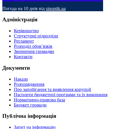
Погода на 10 днів від
sinoptik.ua
Адміністрація
Керівництво
Структурні підрозділи
Регламент
Розподіл обов’язків
Звернення громадян
Контакти
Документи
Накази
Розпорядження
Про запобігання та виявлення корупції
Паспорти бюджетної програми та їх виконання
Нормативно-правова база
Бюджет громади
Публічна інформація
Запит на інформацію