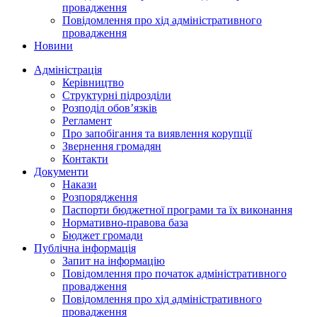
провадження
Повідомлення про хід адміністративного
провадження
Новини
Адміністрація
Керівництво
Структурні підрозділи
Розподіл обов’язків
Регламент
Про запобігання та виявлення корупції
Звернення громадян
Контакти
Документи
Накази
Розпорядження
Паспорти бюджетної програми та їх виконання
Нормативно-правова база
Бюджет громади
Публічна інформація
Запит на інформацію
Повідомлення про початок адміністративного
провадження
Повідомлення про хід адміністративного
провадження