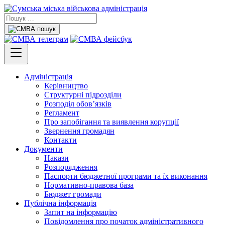
Адміністрація
Керівництво
Структурні підрозділи
Розподіл обов’язків
Регламент
Про запобігання та виявлення корупції
Звернення громадян
Контакти
Документи
Накази
Розпорядження
Паспорти бюджетної програми та їх виконання
Нормативно-правова база
Бюджет громади
Публічна інформація
Запит на інформацію
Повідомлення про початок адміністративного