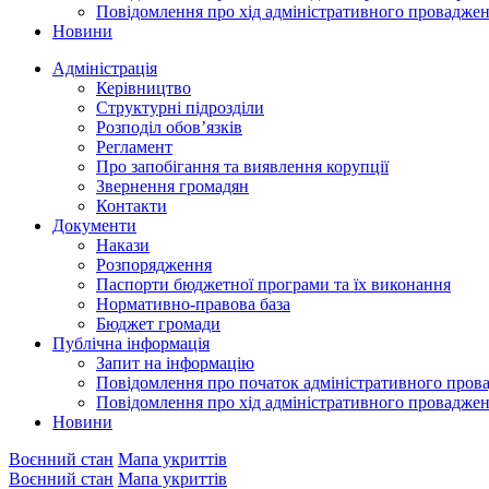
Повідомлення про хід адміністративного провадже
Новини
Адміністрація
Керівництво
Структурні підрозділи
Розподіл обов’язків
Регламент
Про запобігання та виявлення корупції
Звернення громадян
Контакти
Документи
Накази
Розпорядження
Паспорти бюджетної програми та їх виконання
Нормативно-правова база
Бюджет громади
Публічна інформація
Запит на інформацію
Повідомлення про початок адміністративного пров
Повідомлення про хід адміністративного провадже
Новини
Воєнний стан
Мапа укриттів
Воєнний стан
Мапа укриттів