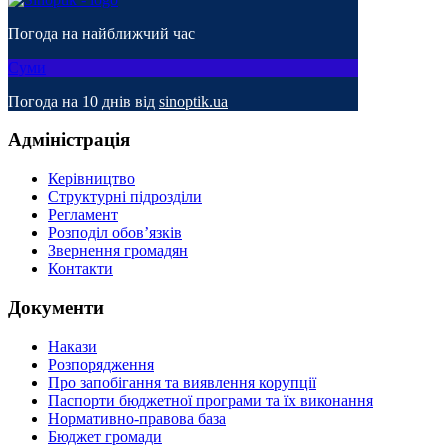
Погода на найближчий час
Суми
Погода на 10 днів від
sinoptik.ua
Адміністрація
Керівництво
Структурні підрозділи
Регламент
Розподіл обов’язків
Звернення громадян
Контакти
Документи
Накази
Розпорядження
Про запобігання та виявлення корупції
Паспорти бюджетної програми та їх виконання
Нормативно-правова база
Бюджет громади