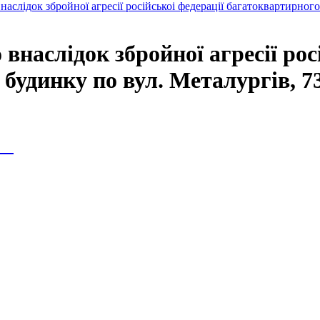
слідок збройної агресії російськоі федерації багатоквартирного
наслідок збройної агресії росі
удинку по вул. Металургів, 73
ія