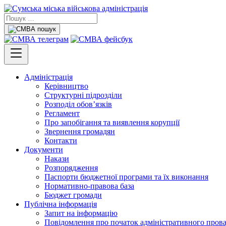
Адміністрація
Керівництво
Структурні підрозділи
Розподіл обов’язків
Регламент
Про запобігання та виявлення корупції
Звернення громадян
Контакти
Документи
Накази
Розпорядження
Паспорти бюджетної програми та їх виконання
Нормативно-правова база
Бюджет громади
Публічна інформація
Запит на інформацію
Повідомлення про початок адміністративного пров