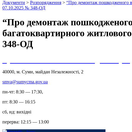
Документи
>
Розпорядження
>
“Про демонтаж пошкодженого вна
07.10.2025 № 348-ОД
“Про демонтаж пошкодженого в
багатоквартирного житлового б
348-ОД
Сумська міська військова адміністрац
40000, м. Суми, майдан Незалежності, 2
smva@sumycma.gov.ua
пн-чт: 8:30 — 17:30,
пт: 8:30 — 16:15
сб, нд: вихідні
перерва: 12:15 — 13:00