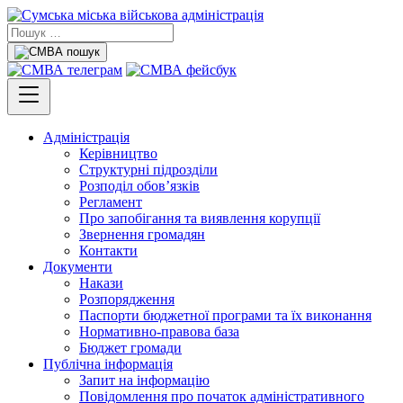
Адміністрація
Керівництво
Структурні підрозділи
Розподіл обов’язків
Регламент
Про запобігання та виявлення корупції
Звернення громадян
Контакти
Документи
Накази
Розпорядження
Паспорти бюджетної програми та їх виконання
Нормативно-правова база
Бюджет громади
Публічна інформація
Запит на інформацію
Повідомлення про початок адміністративного