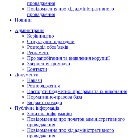
провадження
Повідомлення про хід адміністративного
провадження
Новини
Адміністрація
Керівництво
Структурні підрозділи
Розподіл обов’язків
Регламент
Про запобігання та виявлення корупції
Звернення громадян
Контакти
Документи
Накази
Розпорядження
Паспорти бюджетної програми та їх виконання
Нормативно-правова база
Бюджет громади
Публічна інформація
Запит на інформацію
Повідомлення про початок адміністративного
провадження
Повідомлення про хід адміністративного
провадження