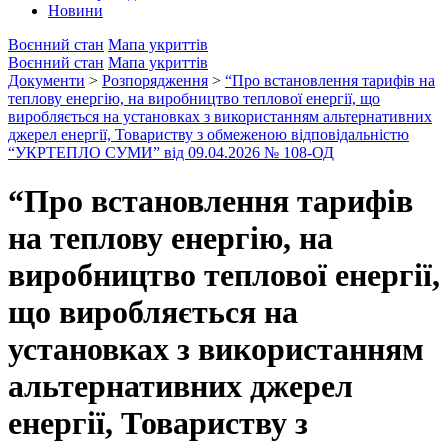
Новини
Воєнний стан
Мапа укриттів
Воєнний стан
Мапа укриттів
Документи
>
Розпорядження
>
“Про встановлення тарифів на
теплову енергію, на виробництво теплової енергії, що
виробляється на установках з використанням альтернативних
джерел енергії, Товариству з обмеженою відповідальністю
“УКРТЕПЛО СУМИ” від 09.04.2026 № 108-ОД
“Про встановлення тарифів
на теплову енергію, на
виробництво теплової енергії,
що виробляється на
установках з використанням
альтернативних джерел
енергії, Товариству з