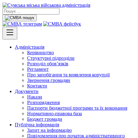
Адміністрація
Керівництво
Структурні підрозділи
Розподіл обов’язків
Регламент
Про запобігання та виявлення корупції
Звернення громадян
Контакти
Документи
Накази
Розпорядження
Паспорти бюджетної програми та їх виконання
Нормативно-правова база
Бюджет громади
Публічна інформація
Запит на інформацію
Повідомлення про початок адміністративного