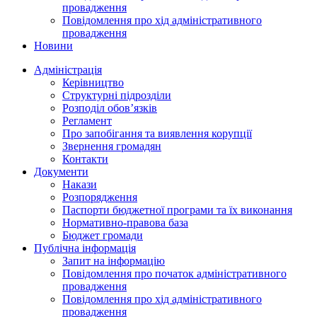
провадження
Повідомлення про хід адміністративного
провадження
Новини
Адміністрація
Керівництво
Структурні підрозділи
Розподіл обов’язків
Регламент
Про запобігання та виявлення корупції
Звернення громадян
Контакти
Документи
Накази
Розпорядження
Паспорти бюджетної програми та їх виконання
Нормативно-правова база
Бюджет громади
Публічна інформація
Запит на інформацію
Повідомлення про початок адміністративного
провадження
Повідомлення про хід адміністративного
провадження