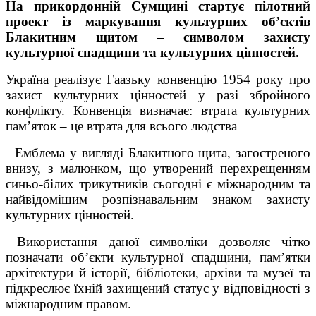
На прикордонній Сумщині стартує пілотний
проект із маркування культурних об’єктів
Блакитним щитом – символом захисту
культурної спадщини та культурних цінностей.
Україна реалізує Гаазьку конвенцію 1954 року про
захист культурних цінностей у разі збройного
конфлікту. Конвенція визначає: втрата культурних
пам’яток – це втрата для всього людства
Емблема у вигляді Блакитного щита, загостреного
внизу, з малюнком, що утворений перехрещенням
синьо-білих трикутників сьогодні є міжнародним та
найвідомішим розпізнавальним знаком захисту
культурних цінностей.
Використання даної символіки дозволяє чітко
позначати об’єкти культурної спадщини, пам’ятки
архітектури й історії, бібліотеки, архіви та музеї та
підкреслює їхній захищений статус у відповідності з
міжнародним правом.