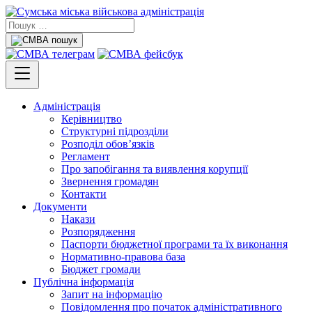
Адміністрація
Керівництво
Структурні підрозділи
Розподіл обов’язків
Регламент
Про запобігання та виявлення корупції
Звернення громадян
Контакти
Документи
Накази
Розпорядження
Паспорти бюджетної програми та їх виконання
Нормативно-правова база
Бюджет громади
Публічна інформація
Запит на інформацію
Повідомлення про початок адміністративного