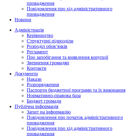
провадження
Повідомлення про хід адміністративного
провадження
Новини
Адміністрація
Керівництво
Структурні підрозділи
Розподіл обов’язків
Регламент
Про запобігання та виявлення корупції
Звернення громадян
Контакти
Документи
Накази
Розпорядження
Паспорти бюджетної програми та їх виконання
Нормативно-правова база
Бюджет громади
Публічна інформація
Запит на інформацію
Повідомлення про початок адміністративного
провадження
Повідомлення про хід адміністративного
провадження