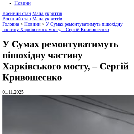
Новини
Воєнний стан
Мапа укриттів
Воєнний стан
Мапа укриттів
Головна
>
Новини
>
У Сумах ремонтуватимуть пішохідну
частину Харківського мосту, – Сергій Кривошеєнко
У Сумах ремонтуватимуть
пішохідну частину
Харківського мосту, – Сергій
Кривошеєнко
01.11.2025