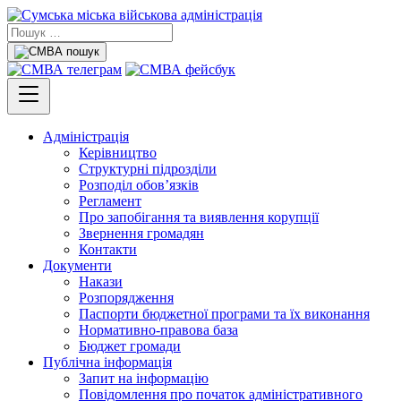
Адміністрація
Керівництво
Структурні підрозділи
Розподіл обов’язків
Регламент
Про запобігання та виявлення корупції
Звернення громадян
Контакти
Документи
Накази
Розпорядження
Паспорти бюджетної програми та їх виконання
Нормативно-правова база
Бюджет громади
Публічна інформація
Запит на інформацію
Повідомлення про початок адміністративного