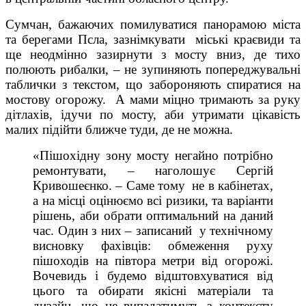
Сумчан, бажаючих помилуватися панорамою міста
та берегами Псла, зазнімкувати міські краєвиди та
ще неодмінно зазирнути з мосту вниз, де тихо
полюють рибалки, – не зупиняють попереджувальні
таблички з текстом, що забороняють спиратися на
мостову огорожу. А мами міцно тримають за руку
дітлахів, ідучи по мосту, аби утримати цікавість
малих підійти ближче туди, де не можна.
«Пішохідну зону мосту негайно потрібно
ремонтувати, – наголошує Сергій
Кривошеєнко. – Саме тому не в кабінетах,
а на місці оцінюємо всі ризики, та варіанти
рішень, аби обрати оптимальний на даний
час. Один з них – записаний у технічному
висновку фахівців: обмеження руху
пішоходів на півтора метри від огорожі.
Вочевидь і будемо відштовхуватися від
цього та обирати якісні матеріали та
дизайн, що не випадатимуть з контексту