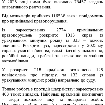
У 2025 році ними було виконано 78457 завдань
оперативного реагування.
Від мешканців прийнято 116538 заяв і повідомлень
про кримінальні правопорушення.
Із зареєстрованих 2774 кримінальних
правопорушень розкрито: 1313 справ (з
урахуванням минулих років) та 833 – тяжких
злочинів. Розкрито усі, зареєстровані у 2025-му
справи: умисні вбивства, тяжкі тілесні ушкодження,
розбійні напади, грабежі та незаконне володіння
автомобілями.
У розкритті 218 крадіжок оголошено 125
повідомлень про підозру, та 133 справи (з
урахуванням минулих років) направлено до суду.
Триває робота з протидії шахрайству: зареєстровано
463 таких випадки. Найбільш вразливий контингент
– люди похилого віку та довірливі особи.
Оголошено 53 підозри, 75 справ (з урахуванням