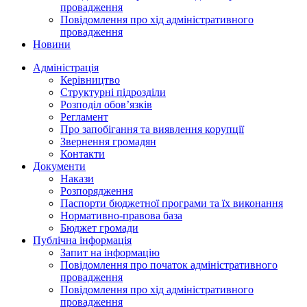
провадження
Повідомлення про хід адміністративного
провадження
Новини
Адміністрація
Керівництво
Структурні підрозділи
Розподіл обов’язків
Регламент
Про запобігання та виявлення корупції
Звернення громадян
Контакти
Документи
Накази
Розпорядження
Паспорти бюджетної програми та їх виконання
Нормативно-правова база
Бюджет громади
Публічна інформація
Запит на інформацію
Повідомлення про початок адміністративного
провадження
Повідомлення про хід адміністративного
провадження