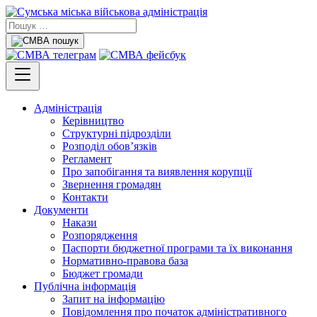
Адміністрація
Керівництво
Структурні підрозділи
Розподіл обов’язків
Регламент
Про запобігання та виявлення корупції
Звернення громадян
Контакти
Документи
Накази
Розпорядження
Паспорти бюджетної програми та їх виконання
Нормативно-правова база
Бюджет громади
Публічна інформація
Запит на інформацію
Повідомлення про початок адміністративного