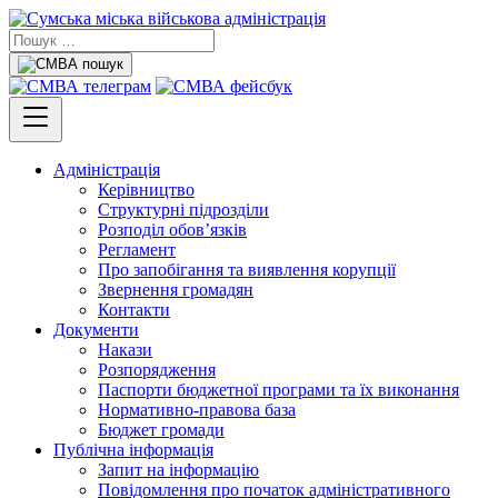
Адміністрація
Керівництво
Структурні підрозділи
Розподіл обов’язків
Регламент
Про запобігання та виявлення корупції
Звернення громадян
Контакти
Документи
Накази
Розпорядження
Паспорти бюджетної програми та їх виконання
Нормативно-правова база
Бюджет громади
Публічна інформація
Запит на інформацію
Повідомлення про початок адміністративного