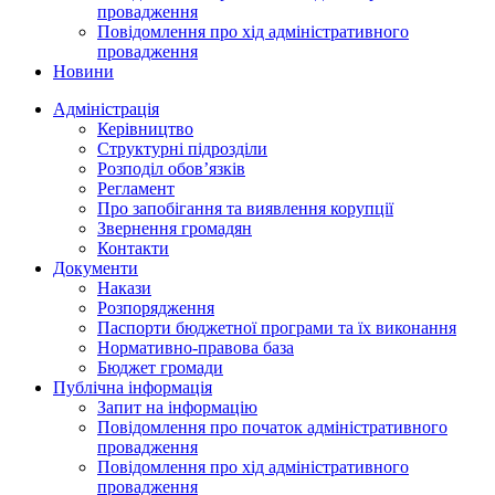
провадження
Повідомлення про хід адміністративного
провадження
Новини
Адміністрація
Керівництво
Структурні підрозділи
Розподіл обов’язків
Регламент
Про запобігання та виявлення корупції
Звернення громадян
Контакти
Документи
Накази
Розпорядження
Паспорти бюджетної програми та їх виконання
Нормативно-правова база
Бюджет громади
Публічна інформація
Запит на інформацію
Повідомлення про початок адміністративного
провадження
Повідомлення про хід адміністративного
провадження