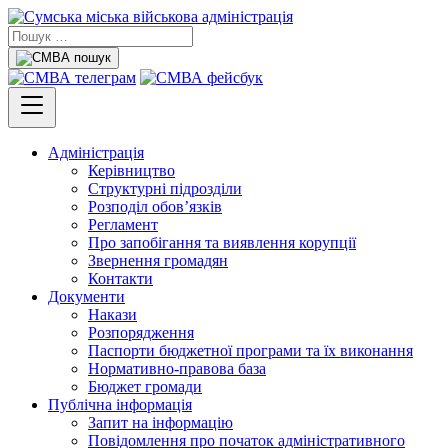
Адміністрація
Керівництво
Структурні підрозділи
Розподіл обов’язків
Регламент
Про запобігання та виявлення корупції
Звернення громадян
Контакти
Документи
Накази
Розпорядження
Паспорти бюджетної програми та їх виконання
Нормативно-правова база
Бюджет громади
Публічна інформація
Запит на інформацію
Повідомлення про початок адміністративного