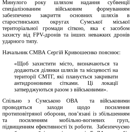
Минулого року шляхом надання субвенції
спеціалізованим військовим формуванням
забезпечено закриття основних шляхів в
старостинських округах Сумської міської
територіальної громади сіткою, яка є засобом
захисту від FPV-дронів та інших неважких дронів
ударного типу.
Начальник СМВА Сергій Кривошеєнко пояснює:
«Щоб захистити місто, визначаються та
додаються ділянки шляхів та місцевості на
території СМТГ, які планується закривати
антидроновими сітками. Ці локації
затверджуються разом з військовими».
Спільно з Сумською ОВА та військовими
проводяться заходи щодо посилення
протиповітряної оборони, пов’язані із збільшенням
та посиленням мобільно-вогневих груп,
підвищенням ефективності їх роботи. Забезпечуємо