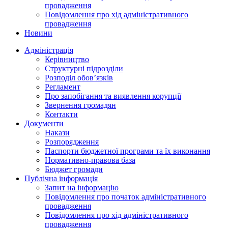
провадження
Повідомлення про хід адміністративного
провадження
Новини
Адміністрація
Керівництво
Структурні підрозділи
Розподіл обов’язків
Регламент
Про запобігання та виявлення корупції
Звернення громадян
Контакти
Документи
Накази
Розпорядження
Паспорти бюджетної програми та їх виконання
Нормативно-правова база
Бюджет громади
Публічна інформація
Запит на інформацію
Повідомлення про початок адміністративного
провадження
Повідомлення про хід адміністративного
провадження