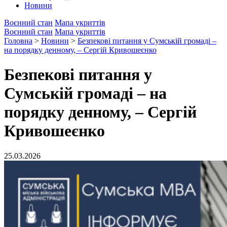
Новини
Воєнний стан
Мапа укриттів
Воєнний стан
Мапа укриттів
Головна
>
Новини
>
Безпекові питання у Сумській громаді –
на порядку денному, – Сергій Кривошеєнко
Безпекові питання у
Сумській громаді – на
порядку денному, – Сергій
Кривошеєнко
25.03.2026