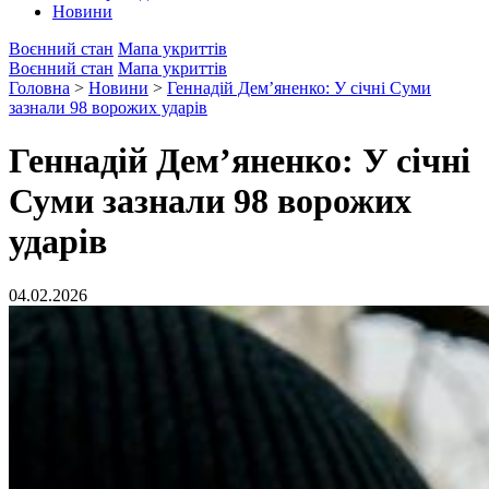
Новини
Воєнний стан
Мапа укриттів
Воєнний стан
Мапа укриттів
Головна
>
Новини
>
Геннадій Дем’яненко: У січні Суми
зазнали 98 ворожих ударів
Геннадій Дем’яненко: У січні
Суми зазнали 98 ворожих
ударів
04.02.2026