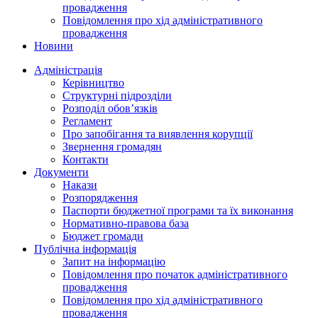
провадження
Повідомлення про хід адміністративного
провадження
Новини
Адміністрація
Керівництво
Структурні підрозділи
Розподіл обов’язків
Регламент
Про запобігання та виявлення корупції
Звернення громадян
Контакти
Документи
Накази
Розпорядження
Паспорти бюджетної програми та їх виконання
Нормативно-правова база
Бюджет громади
Публічна інформація
Запит на інформацію
Повідомлення про початок адміністративного
провадження
Повідомлення про хід адміністративного
провадження