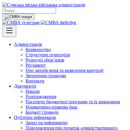
Адміністрація
Керівництво
Структурні підрозділи
Розподіл обов’язків
Регламент
Про запобігання та виявлення корупції
Звернення громадян
Контакти
Документи
Накази
Розпорядження
Паспорти бюджетної програми та їх виконання
Нормативно-правова база
Бюджет громади
Публічна інформація
Запит на інформацію
Повідомлення про початок адміністративного