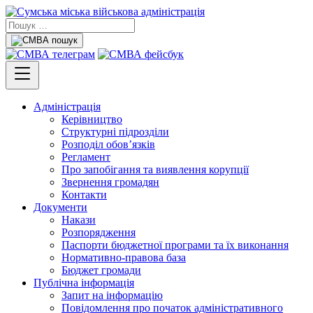
Адміністрація
Керівництво
Структурні підрозділи
Розподіл обов’язків
Регламент
Про запобігання та виявлення корупції
Звернення громадян
Контакти
Документи
Накази
Розпорядження
Паспорти бюджетної програми та їх виконання
Нормативно-правова база
Бюджет громади
Публічна інформація
Запит на інформацію
Повідомлення про початок адміністративного