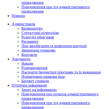
провадження
Повідомлення про хід адміністративного
провадження
Новини
Адміністрація
Керівництво
Структурні підрозділи
Розподіл обов’язків
Регламент
Про запобігання та виявлення корупції
Звернення громадян
Контакти
Документи
Накази
Розпорядження
Паспорти бюджетної програми та їх виконання
Нормативно-правова база
Бюджет громади
Публічна інформація
Запит на інформацію
Повідомлення про початок адміністративного
провадження
Повідомлення про хід адміністративного
провадження