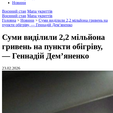
Новини
Воєнний стан
Мапа укриттів
Воєнний стан
Мапа укриттів
Головна
>
Новини
>
Суми виділили 2,2 мільйона гривень на
пункти обігріву, — Геннадій Дем’яненко
Суми виділили 2,2 мільйона
гривень на пункти обігріву,
— Геннадій Дем’яненко
23.02.2026