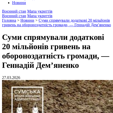
Новини
Воєнний стан
Мапа укриттів
Воєнний стан
Мапа укриттів
Головна
>
Новини
>
Суми спрямували додаткові 20 мільйонів
гривень на обороноздатність громади, — Геннадій Дем’яненко
Суми спрямували додаткові
20 мільйонів гривень на
обороноздатність громади, —
Геннадій Дем’яненко
27.03.2026