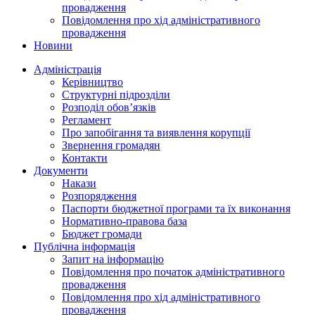
провадження
Повідомлення про хід адміністративного
провадження
Новини
Адміністрація
Керівництво
Структурні підрозділи
Розподіл обов’язків
Регламент
Про запобігання та виявлення корупції
Звернення громадян
Контакти
Документи
Накази
Розпорядження
Паспорти бюджетної програми та їх виконання
Нормативно-правова база
Бюджет громади
Публічна інформація
Запит на інформацію
Повідомлення про початок адміністративного
провадження
Повідомлення про хід адміністративного
провадження