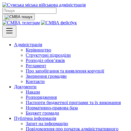
Адміністрація
Керівництво
Структурні підрозділи
Розподіл обов’язків
Регламент
Про запобігання та виявлення корупції
Звернення громадян
Контакти
Документи
Накази
Розпорядження
Паспорти бюджетної програми та їх виконання
Нормативно-правова база
Бюджет громади
Публічна інформація
Запит на інформацію
Повідомлення про початок адміністративного