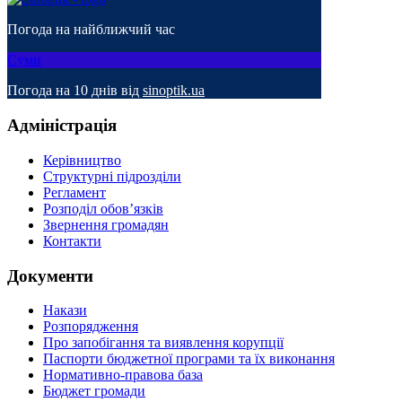
Погода на найближчий час
Суми
Погода на 10 днів від
sinoptik.ua
Адміністрація
Керівництво
Структурні підрозділи
Регламент
Розподіл обов’язків
Звернення громадян
Контакти
Документи
Накази
Розпорядження
Про запобігання та виявлення корупції
Паспорти бюджетної програми та їх виконання
Нормативно-правова база
Бюджет громади