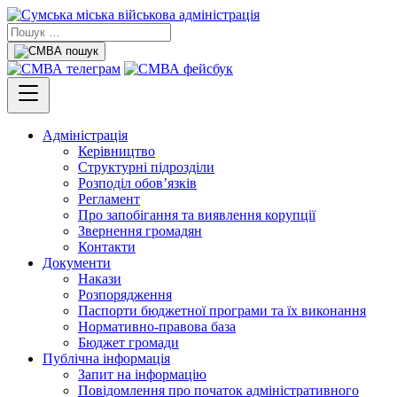
Адміністрація
Керівництво
Структурні підрозділи
Розподіл обов’язків
Регламент
Про запобігання та виявлення корупції
Звернення громадян
Контакти
Документи
Накази
Розпорядження
Паспорти бюджетної програми та їх виконання
Нормативно-правова база
Бюджет громади
Публічна інформація
Запит на інформацію
Повідомлення про початок адміністративного