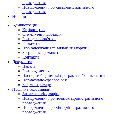
провадження
Повідомлення про хід адміністративного
провадження
Новини
Адміністрація
Керівництво
Структурні підрозділи
Розподіл обов’язків
Регламент
Про запобігання та виявлення корупції
Звернення громадян
Контакти
Документи
Накази
Розпорядження
Паспорти бюджетної програми та їх виконання
Нормативно-правова база
Бюджет громади
Публічна інформація
Запит на інформацію
Повідомлення про початок адміністративного
провадження
Повідомлення про хід адміністративного
провадження