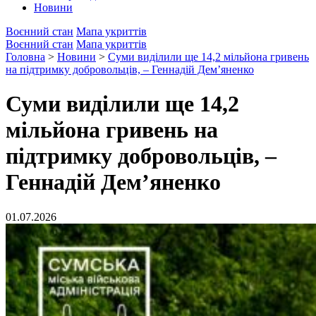
Новини
Воєнний стан
Мапа укриттів
Воєнний стан
Мапа укриттів
Головна
>
Новини
>
Суми виділили ще 14,2 мільйона гривень
на підтримку добровольців, – Геннадій Дем’яненко
Суми виділили ще 14,2
мільйона гривень на
підтримку добровольців, –
Геннадій Дем’яненко
01.07.2026