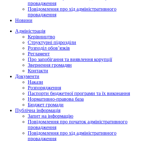
провадження
Повідомлення про хід адміністративного
провадження
Новини
Адміністрація
Керівництво
Структурні підрозділи
Розподіл обов’язків
Регламент
Про запобігання та виявлення корупції
Звернення громадян
Контакти
Документи
Накази
Розпорядження
Паспорти бюджетної програми та їх виконання
Нормативно-правова база
Бюджет громади
Публічна інформація
Запит на інформацію
Повідомлення про початок адміністративного
провадження
Повідомлення про хід адміністративного
провадження