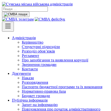
Адміністрація
Керівництво
Структурні підрозділи
Розподіл обов’язків
Регламент
Про запобігання та виявлення корупції
Звернення громадян
Контакти
Документи
Накази
Розпорядження
Паспорти бюджетної програми та їх виконання
Нормативно-правова база
Бюджет громади
Публічна інформація
Запит на інформацію
Повідомлення про початок адміністративного