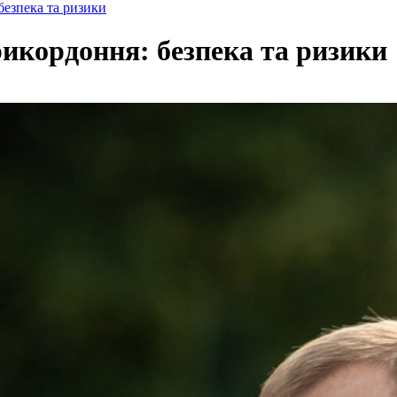
езпека та ризики
икордоння: безпека та ризики