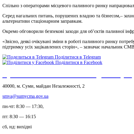
Спільно з операторами місцевого паливного ринку напрацювали
Серед нагальних питань, порушених владою та бізнесом,– захис
альтернативи стаціонарним заправкам.
Окремо обговорили безпекові заходи для об’єктів паливної інфр
«Звісно, деякі очікувані зміни в роботі паливного ринку потре
підтримку усіх зацікавлених сторін», – зазначає начальник С
Поділитися в Telegram
Поділитися в Facebook
Сумська міська військова адміністрац
40000, м. Суми, майдан Незалежності, 2
smva@sumycma.gov.ua
пн-чт: 8:30 — 17:30,
пт: 8:30 — 16:15
сб, нд: вихідні