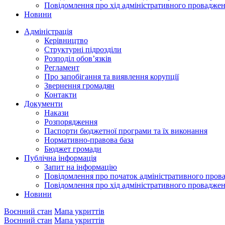
Повідомлення про хід адміністративного провадже
Новини
Адміністрація
Керівництво
Структурні підрозділи
Розподіл обов’язків
Регламент
Про запобігання та виявлення корупції
Звернення громадян
Контакти
Документи
Накази
Розпорядження
Паспорти бюджетної програми та їх виконання
Нормативно-правова база
Бюджет громади
Публічна інформація
Запит на інформацію
Повідомлення про початок адміністративного пров
Повідомлення про хід адміністративного провадже
Новини
Воєнний стан
Мапа укриттів
Воєнний стан
Мапа укриттів