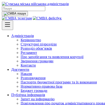
Адміністрація
Керівництво
Структурні підрозділи
Розподіл обов’язків
Регламент
Про запобігання та виявлення корупції
Звернення громадян
Контакти
Документи
Накази
Розпорядження
Паспорти бюджетної програми та їх виконання
Нормативно-правова база
Бюджет громади
Публічна інформація
Запит на інформацію
Повідомлення про початок адміністративного пров